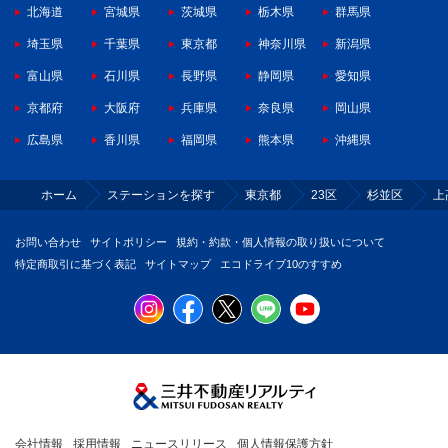
北海道
宮城県
茨城県
栃木県
群馬県
埼玉県
千葉県
東京都
神奈川県
新潟県
富山県
石川県
長野県
静岡県
愛知県
京都府
大阪府
兵庫県
奈良県
岡山県
広島県
香川県
福岡県
熊本県
沖縄県
ホーム
ステーションを探す
東京都
23区
杉並区
上
お問い合わせ
サイトポリシー
規約・約款・個人情報の取り扱いについて
特定商取引に基づく表記
サイトマップ
エコドライブ10のすすめ
会社情報
採用情報
ニュースリリース
個人情報保護方針