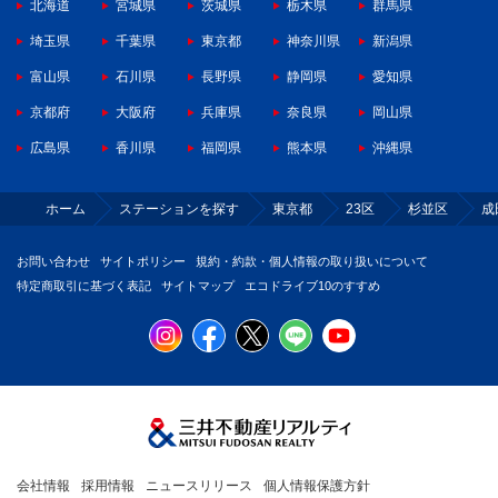
北海道
宮城県
茨城県
栃木県
群馬県
埼玉県
千葉県
東京都
神奈川県
新潟県
富山県
石川県
長野県
静岡県
愛知県
京都府
大阪府
兵庫県
奈良県
岡山県
広島県
香川県
福岡県
熊本県
沖縄県
ホーム
ステーションを探す
東京都
23区
杉並区
成
お問い合わせ
サイトポリシー
規約・約款・個人情報の取り扱いについて
特定商取引に基づく表記
サイトマップ
エコドライブ10のすすめ
会社情報
採用情報
ニュースリリース
個人情報保護方針