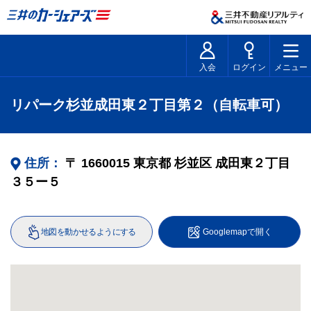
入会
ログイン
メニュー
リパーク杉並成田東２丁目第２（自転車可）
住所：
〒
1660015
東京都
杉並区
成田東２丁目
３５ー５
地図を動かせるようにする
Googlemapで開く