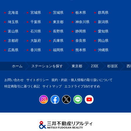
北海道
宮城県
茨城県
栃木県
群馬県
埼玉県
千葉県
東京都
神奈川県
新潟県
富山県
石川県
長野県
静岡県
愛知県
京都府
大阪府
兵庫県
奈良県
岡山県
広島県
香川県
福岡県
熊本県
沖縄県
ホーム
ステーションを探す
東京都
23区
杉並区
西
お問い合わせ
サイトポリシー
規約・約款・個人情報の取り扱いについて
特定商取引に基づく表記
サイトマップ
エコドライブ10のすすめ