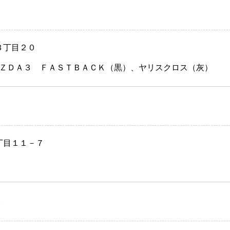
３丁目２０
ＺＤＡ３ ＦＡＳＴＢＡＣＫ（黒）、ヤリスクロス（灰）
丁目１１－７
）