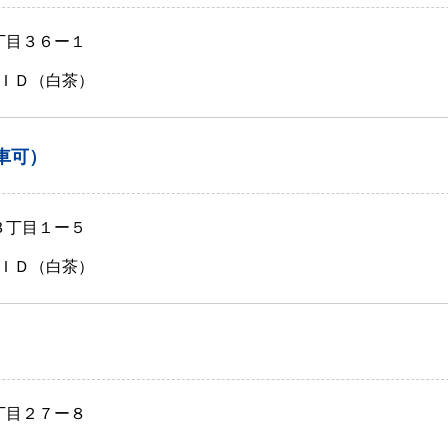
丁目３６ー１
ＩＤ（白茶）
車可）
３丁目１ー５
ＩＤ（白茶）
）
丁目２７ー８