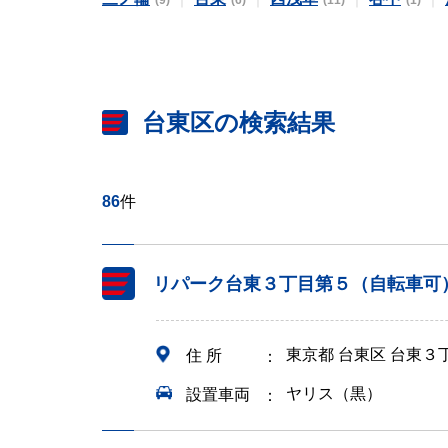
(9)
(6)
(11)
(1)
台東区の検索結果
86
件
リパーク台東３丁目第５（自転車可
東京都 台東区 台東３
住 所
ヤリス（黒）
設置車両