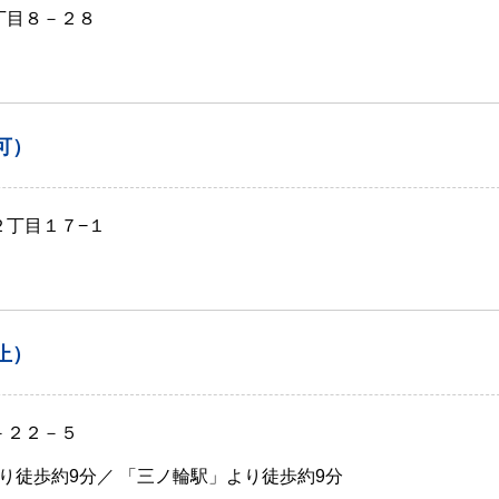
丁目８－２８
可）
２丁目１７−１
止）
－２２－５
り徒歩約9分／ 「三ノ輪駅」より徒歩約9分