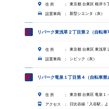
東京都 台東区 根岸５
住 所
新型シエンタ（灰）
設置車両
リパーク東浅草２丁目第２（自転車
東京都 台東区 東浅草
住 所
シビック（灰）
設置車両
リパーク竜泉１丁目第４（自転車禁
東京都 台東区 竜泉１
住 所
日比谷線「入谷駅」よ
アクセス