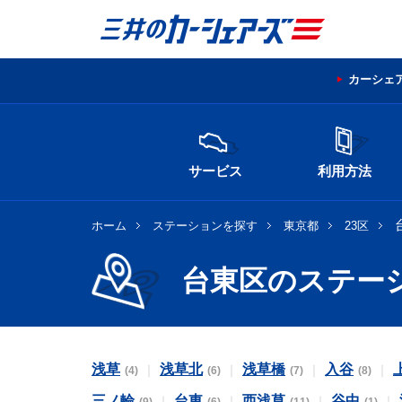
カーシェ
サービス
利用方法
ホーム
ステーションを探す
東京都
23区
台東区のステー
浅草
浅草北
浅草橋
入谷
(4)
(6)
(7)
(8)
三ノ輪
台東
西浅草
谷中