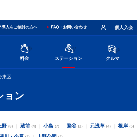
ア導入をご検討の方へ
FAQ・お問い合わせ
個人入会
料金
ステーション
クルマ
台東区
ション
上野
蔵前
小島
鶯谷
元浅草
根岸
(8)
(4)
(7)
(2)
(4)
(5)
清川・今戸
上野公園