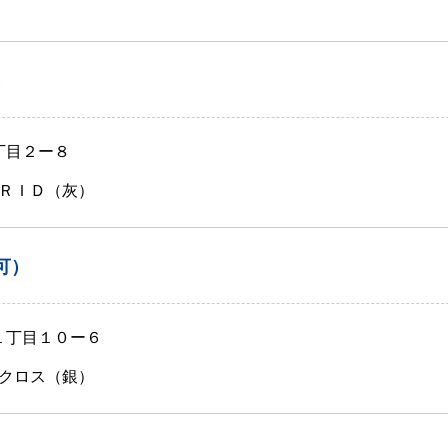
）
丁目２ー８
ＲＩＤ（灰）
可）
１丁目１０ー６
クロス（銀）