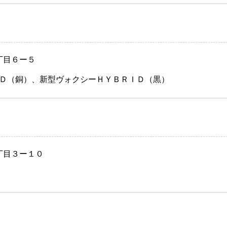
）
丁目６ー５
Ｄ（銅）、新型ヴォクシーＨＹＢＲＩＤ（黒）
丁目３ー１０
）