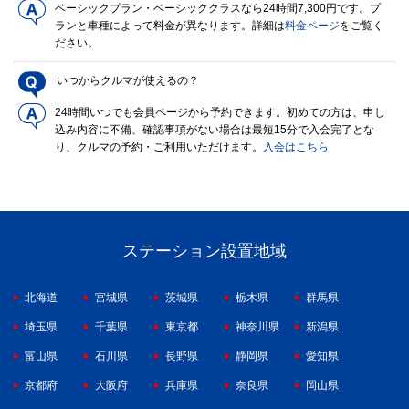
ベーシックプラン・ベーシッククラスなら24時間7,300円です。プ
ランと車種によって料金が異なります。詳細は
料金ページ
をご覧く
ださい。
いつからクルマが使えるの？
24時間いつでも会員ページから予約できます。初めての方は、申し
込み内容に不備、確認事項がない場合は最短15分で入会完了とな
り、クルマの予約・ご利用いただけます。
入会はこちら
ステーション設置地域
北海道
宮城県
茨城県
栃木県
群馬県
埼玉県
千葉県
東京都
神奈川県
新潟県
富山県
石川県
長野県
静岡県
愛知県
京都府
大阪府
兵庫県
奈良県
岡山県