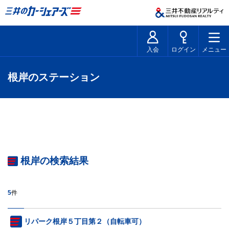
入会
ログイン
メニュー
根岸のステーション
根岸の検索結果
5
件
リパーク根岸５丁目第２（自転車可）