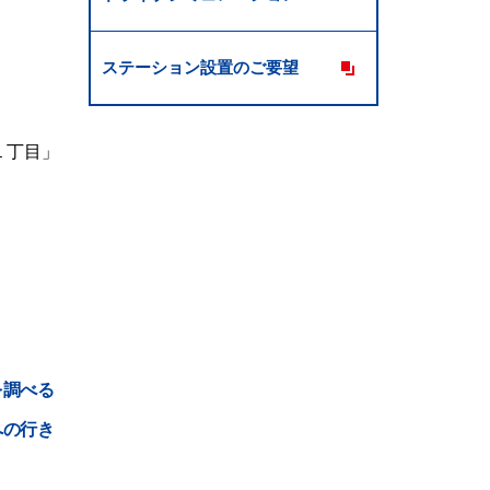
ステーション設置のご要望
１丁目」
。
を調べる
への行き