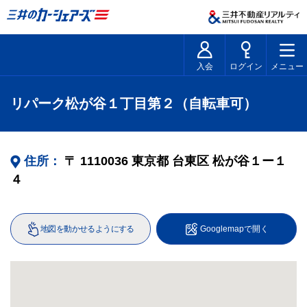
入会
ログイン
メニュー
リパーク松が谷１丁目第２（自転車可）
住所：
〒
1110036
東京都
台東区
松が谷１ー１
４
地図を動かせるようにする
Googlemapで開く