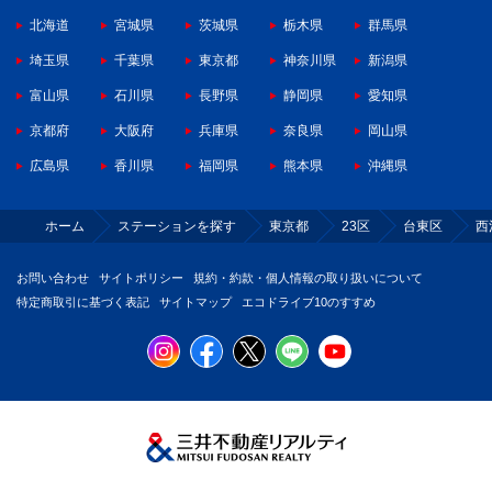
北海道
宮城県
茨城県
栃木県
群馬県
埼玉県
千葉県
東京都
神奈川県
新潟県
富山県
石川県
長野県
静岡県
愛知県
京都府
大阪府
兵庫県
奈良県
岡山県
広島県
香川県
福岡県
熊本県
沖縄県
ホーム
ステーションを探す
東京都
23区
台東区
西
お問い合わせ
サイトポリシー
規約・約款・個人情報の取り扱いについて
特定商取引に基づく表記
サイトマップ
エコドライブ10のすすめ