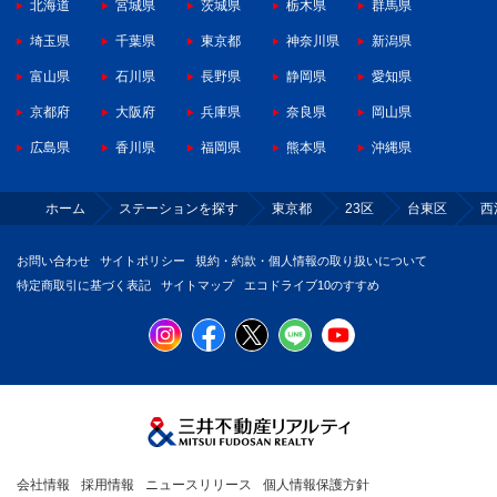
北海道
宮城県
茨城県
栃木県
群馬県
埼玉県
千葉県
東京都
神奈川県
新潟県
富山県
石川県
長野県
静岡県
愛知県
京都府
大阪府
兵庫県
奈良県
岡山県
広島県
香川県
福岡県
熊本県
沖縄県
ホーム
ステーションを探す
東京都
23区
台東区
西
お問い合わせ
サイトポリシー
規約・約款・個人情報の取り扱いについて
特定商取引に基づく表記
サイトマップ
エコドライブ10のすすめ
会社情報
採用情報
ニュースリリース
個人情報保護方針