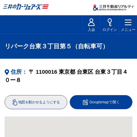
入会
ログイン
メニュー
リパーク台東３丁目第５（自転車可）
住所：
〒
1100016
東京都
台東区
台東３丁目４
０ー８
地図を動かせるようにする
Googlemapで開く