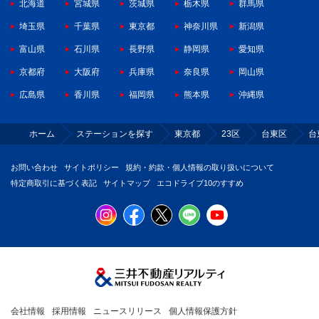
北海道
宮城県
茨城県
栃木県
群馬県
埼玉県
千葉県
東京都
神奈川県
新潟県
富山県
石川県
長野県
静岡県
愛知県
京都府
大阪府
兵庫県
奈良県
岡山県
広島県
香川県
福岡県
熊本県
沖縄県
ホーム
ステーションを探す
東京都
23区
台東区
台
お問い合わせ
サイトポリシー
規約・約款・個人情報の取り扱いについて
特定商取引に基づく表記
サイトマップ
エコドライブ10のすすめ
会社情報
採用情報
ニュースリリース
個人情報保護方針