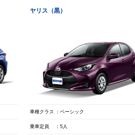
ヤリス（黒）
車種クラス
ベーシック
乗車定員
5人