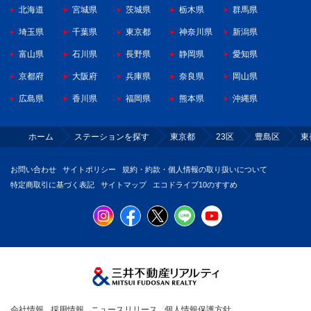
北海道
宮城県
茨城県
栃木県
群馬県
埼玉県
千葉県
東京都
神奈川県
新潟県
富山県
石川県
長野県
静岡県
愛知県
京都府
大阪府
兵庫県
奈良県
岡山県
広島県
香川県
福岡県
熊本県
沖縄県
ホーム
ステーションを探す
東京都
23区
豊島区
東
お問い合わせ
サイトポリシー
規約・約款・個人情報の取り扱いについて
特定商取引に基づく表記
サイトマップ
エコドライブ10のすすめ
会社情報
採用情報
ニュースリリース
個人情報保護方針