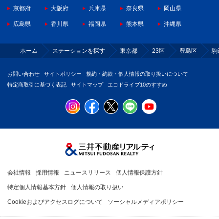
京都府
大阪府
兵庫県
奈良県
岡山県
広島県
香川県
福岡県
熊本県
沖縄県
ホーム
ステーションを探す
東京都
23区
豊島区
駒
お問い合わせ
サイトポリシー
規約・約款・個人情報の取り扱いについて
特定商取引に基づく表記
サイトマップ
エコドライブ10のすすめ
会社情報
採用情報
ニュースリリース
個人情報保護方針
特定個人情報基本方針
個人情報の取り扱い
Cookieおよびアクセスログについて
ソーシャルメディアポリシー