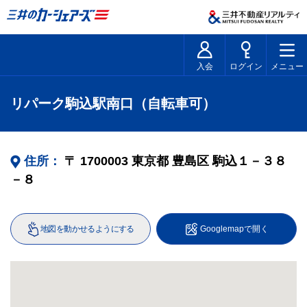
入会
ログイン
メニュー
リパーク駒込駅南口（自転車可）
住所：
〒
1700003
東京都
豊島区
駒込１－３８
－８
地図を動かせるようにする
Googlemapで開く