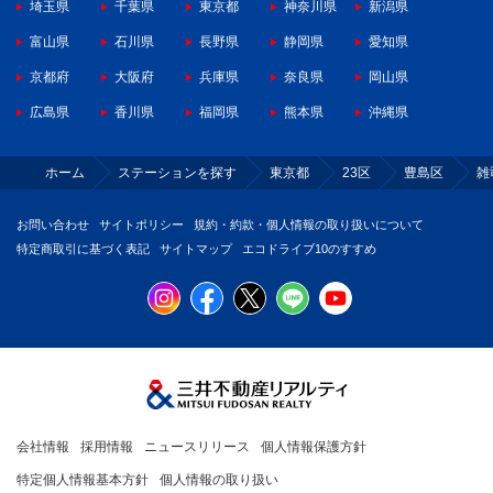
埼玉県
千葉県
東京都
神奈川県
新潟県
富山県
石川県
長野県
静岡県
愛知県
京都府
大阪府
兵庫県
奈良県
岡山県
広島県
香川県
福岡県
熊本県
沖縄県
ホーム
ステーションを探す
東京都
23区
豊島区
雑
お問い合わせ
サイトポリシー
規約・約款・個人情報の取り扱いについて
特定商取引に基づく表記
サイトマップ
エコドライブ10のすすめ
会社情報
採用情報
ニュースリリース
個人情報保護方針
特定個人情報基本方針
個人情報の取り扱い