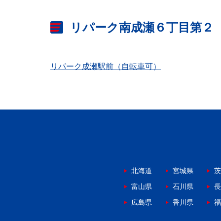
リパーク南成瀬６丁目第２
リパーク成瀬駅前（自転車可）
北海道
宮城県
茨
富山県
石川県
長
広島県
香川県
福