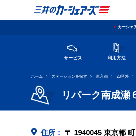
カーシェ
サービス
利用方法
ホーム
ステーションを探す
東京都
23区外
リパーク南成瀬
住所：
〒
1940045
東京都
町