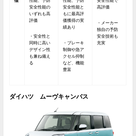
徴
性能、予防
性能、予防
安全性能で
安全性能の
安全性能と
高評価
いずれも高
もに最高評
評価
価獲得の実
・メーカー
績あり
独自の予防
・安全性と
安全技術も
同時に高い
・ブレーキ
充実
デザイン性
制御や急ア
も兼ね備え
クセル抑制
る
など、機能
豊富
ダイハツ ムーヴキャンバス