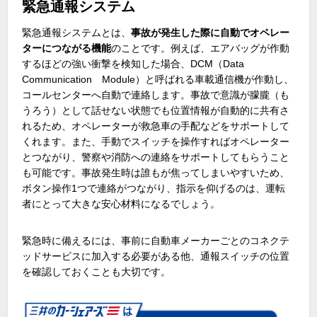
緊急通報システム
緊急通報システムとは、
事故が発生した際に自動でオペレー
ターにつながる機能
のことです。例えば、エアバッグが作動
するほどの強い衝撃を検知した場合、
DCM
（
Data
Communication
Module
）と呼ばれる車載通信機が作動し、
コールセンターへ自動で連絡します。事故で意識が朦朧（も
うろう）として話せない状態でも位置情報が自動的に共有さ
れるため、オペレーターが救急車の手配などをサポートして
くれます。また、手動でスイッチを操作すればオペレーター
とつながり、警察や消防への連絡をサポートしてもらうこと
も可能です。事故発生時は誰もが焦ってしまいやすいため、
ボタン操作
1
つで連絡がつながり、指示を仰げるのは、運転
者にとって大きな安心材料になるでしょう。
緊急時に備えるには、事前に自動車メーカーごとのコネクテ
ッドサービスに加入する必要がある他、通報スイッチの位置
を確認しておくことも大切です。