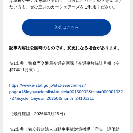
な車種やモデルを試せるので、自分に合ったクルマを見つけ
たい方も、ぜひ三井のカーシェアーズをご利用ください。
入会はこちら
記事内容は公開時のものです。変更になる場合があります。
※1出典：警察庁交通局交通企画課「交通事故統計月報（令
和
7
年
11
月末）」
https://www.e-stat.go.jp/stat-search/files?
page=1&layout=datalist&toukei=00130002&tstat=000001032
727&cycle=1&year=20250&month=24101211
（最終確認：
2026
年
3
月25日）
※2出典：独立行政法人自動車事故対策機構「守る（評価結