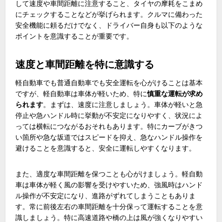
して速度や車間距離に注意すること、タイヤの摩耗をこまめ
にチェックすることなどが挙げられます。クルマに備わった
安全機能に頼るだけでなく、ドライバー自身も以下のような
ポイントを意識することが重要です。
速度と車間距離を特に意識する
軽自動車でも普通自動車でも安全運転を心がけることは基本
ですが、軽自動車は車体が軽いため、特に
慎重な運転が求め
られます
。まずは、速度に注意しましょう。車体が軽いと急
停止や急ハンドル時に挙動が不安定になりやすく、状況によ
っては横転につながるおそれもあります。特にカーブがきつ
い箇所や急な坂道ではスピードを抑え、急なハンドル操作を
避けることを意識すると、安全に運転しやすくなります。
また、適度な車間距離を保つことも心がけましょう。軽自動
車は車体が軽く風の影響を受けやすいため、強風時はハンド
ル操作が不安定になり、進路がずれてしまうこともありま
す。常に前後左右の車間距離を十分保って運転することを意
識しましょう。特に高速道路や橋の上は風が強くなりやすい