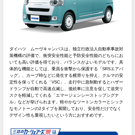
ダイハツ ムーヴキャンバスは、独立行政法人自動車事故対
策機構の評価で、衝突安全性能と予防安全性能のどちらにお
いても高い評価を得ており、バランスがよいモデルです。具
体的な機能としては、乗員を衝撃から保護する「
SRS
エアバ
ッグ」、カーブ時などに発生する横滑りを抑え、クルマの安
定性を保ってくれる「
VSC
」、走行中に急制動するとハザー
ドランプが自動で高速点滅し、後続車に注意を促して追突リ
スクを軽減してくれる「エマージェンシーストップシグナ
ル」などが挙げられます。軽やかなツートンカラーとシック
なモノトーンの
2
タイプを展開しており、安全性だけでなく
デザイン性も重視したいという方におすすめです。