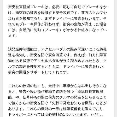
衝突被害軽減ブレーキは、必要に応じて自動でブレーキをか
け、衝突時の被害を軽減する安全装置です。前方のクルマや
歩行者を検知すると、まずドライバーに警告を行います。そ
れでもブレーキ操作が行われず、衝突の危険が高まった場合
には、自動的に制動（ブレーキ）がかかる仕組みになってい
ます。
誤発進抑制機能は、アクセルペダルの踏み間違いによる急発
進を検知し、衝突を防ぐ安全装置です。例えば、前方に障害
物がある状態でアクセルペダルが強く踏み込まれたとき、ク
ルマの加速を抑制するとともに、ドライバーに警告を行い、
衝突の回避をサポートしてくれます。
これらの技術の他にも、走行中に車線からはみ出しそうにな
ると、警告や軽い操作補助で進路を保つ「車線維持支援機
能」や、信号待ちの際に前方のクルマの発進を知らせること
で後方からの衝突を防ぐ「先行車発進お知らせ機能」などが
あります。これらの機能の一部は標準装備化も進んでおり、
ドライバーにとっては安心材料の
1
つといえます。ただし、