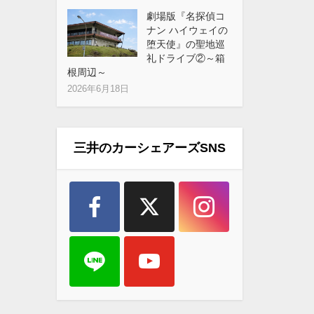
劇場版『名探偵コ
ナン ハイウェイの
堕天使』の聖地巡
礼ドライブ②～箱
根周辺～
2026年6月18日
三井のカーシェアーズSNS