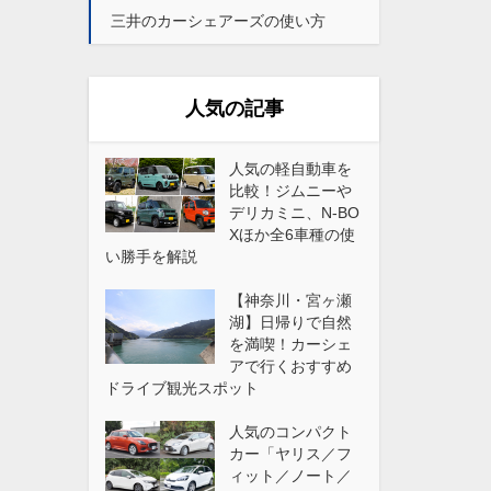
三井のカーシェアーズの使い方
人気の記事
人気の軽自動車を
比較！ジムニーや
デリカミニ、N-BO
Xほか全6車種の使
い勝手を解説
【神奈川・宮ヶ瀬
湖】日帰りで自然
を満喫！カーシェ
アで行くおすすめ
ドライブ観光スポット
人気のコンパクト
カー「ヤリス／フ
ィット／ノート／