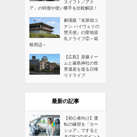
スイフト／アク
ア」の特徴や使い勝手を比較解説！
劇場版『名探偵コ
ナン ハイウェイの
堕天使』の聖地巡
礼ドライブ②～箱
根周辺～
【広島】原爆ドー
ムと厳島神社の世
界遺産を巡る日帰
りドライブ
最新の記事
【初心者向け】運
転の練習を「カー
シェア」ですると
きの9つのポイント