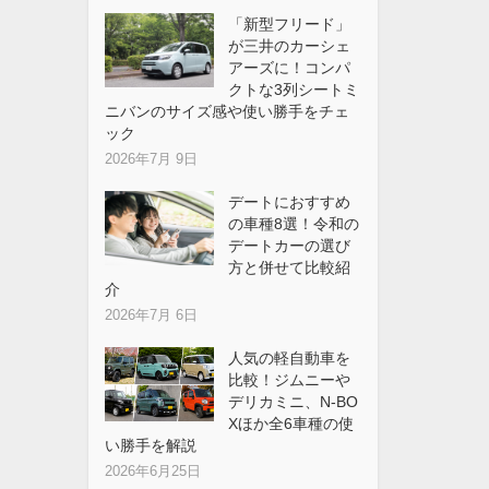
「新型フリード」
が三井のカーシェ
アーズに！コンパ
クトな3列シートミ
ニバンのサイズ感や使い勝手をチェ
ック
2026年7月 9日
デートにおすすめ
の車種8選！令和の
デートカーの選び
方と併せて比較紹
介
2026年7月 6日
人気の軽自動車を
比較！ジムニーや
デリカミニ、N-BO
Xほか全6車種の使
い勝手を解説
2026年6月25日