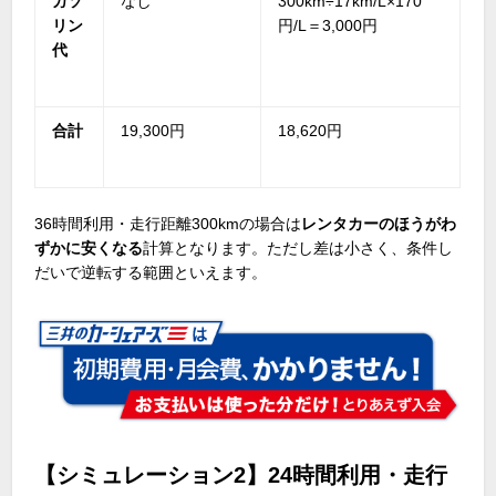
ガソ
なし
300km÷17km/L×170
リン
円
/L
＝
3,000
円
代
合計
19,300円
18,620円
36時間利用・走行距離
300km
の場合は
レンタカーのほうがわ
ずかに安くなる
計算となります。ただし差は小さく、条件し
だいで逆転する範囲といえます。
【シミュレーション2】24時間利用・走行