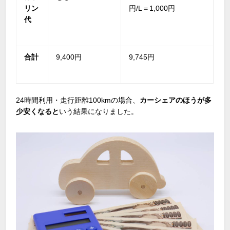
リン
円
/L
＝
1,000
円
代
合計
9,400円
9,745円
24時間利用・走行距離
100km
の場合、
カーシェアのほうが多
少安くなると
いう結果になりました。