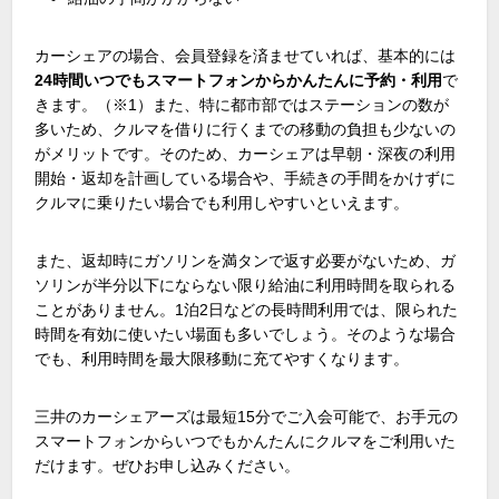
カーシェアの場合、会員登録を済ませていれば、基本的には
24時間いつでもスマートフォンからかんたんに予約・利用
で
きます。（
※1
）また、特に都市部ではステーションの数が
多いため、クルマを借りに行くまでの移動の負担も少ないの
がメリットです。そのため、カーシェアは早朝・深夜の利用
開始・返却を計画している場合や、手続きの手間をかけずに
クルマに乗りたい場合でも利用しやすいといえます。
また、返却時にガソリンを満タンで返す必要がないため、ガ
ソリンが半分以下にならない限り給油に利用時間を取られる
ことがありません。
1
泊
2
日などの長時間利用では、限られた
時間を有効に使いたい場面も多いでしょう。そのような場合
でも、利用時間を最大限移動に充てやすくなります。
三井のカーシェアーズは最短
15
分でご入会可能で、お手元の
スマートフォンからいつでもかんたんにクルマをご利用いた
だけます。ぜひお申し込みください。