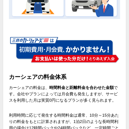
カーシェアの料金体系
カーシェアの料金は、
時間料金と距離料金を合わせた金額
で
す。会社やプランによっては月会費も発生しますが、サービ
スを利用した月は実質
0
円になるプランが多く見られます。
利用時間に応じて発生する時間料金は通常、
10
分～
15
分あた
りの料金をもとに計算されますが、
1
泊
2
日のような長時間利
用の場合は
12
時間パックや
24
時間パックなど、一定時間ごと