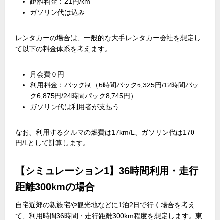
距離料金：
21
円
/km
ガソリン代は込み
レンタカーの場合は、一般的な大手レンタカー会社を想定し
て以下の料金体系を考えます。
月会費０円
利用料金：パック制（
6
時間パック
6,325
円
/12
時間パッ
ク
6,875
円
/24
時間パック
8,745
円）
ガソリン代は利用者が支払う
なお、利用するクルマの燃費は
17km/L
、ガソリン代は
170
円
/L
として計算します。
【シミュレーション1】36時間利用・走行
距離300kmの場合
自宅近郊の親族宅や観光地などに
1
泊
2
日で行く場合を考え
て、利用時間
36
時間・走行距離
300km
程度を想定します。東