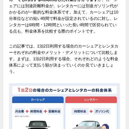
ェアには別途距離料金が、レンタカーには別途ガソリン代が
かかるのが一般的な料金体系です。加えて、カーシェアは
10
分単位などの短い時間で料金が設定されているのに対し、レ
ンタカーは
6
時間・
12
時間といった長い時間で区切られてい
る点も、料金体系を比較する際のポイントです。
この記事では、
1
泊
2
日利用する場合のカーシェアとレンタカ
ーそれぞれの料金やメリット・デメリットについて比較しま
す。まずは、
1
泊
2
日利用する場合、それぞれどのような料金
体系によって支払う額が決まっていくのか見ていきましょ
う。