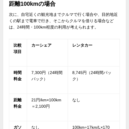
距離100kmの場合
次に、自宅近くの観光地までクルマで行く場合や、目的地近
くの駅まで電車で行き、そこからクルマを借りる場合など
は、
24
時間・
100km
程度の利用が考えられます。
比較
カーシェア
レンタカー
項目
時間
7,300円（
24
時間
8,745円（
24
時間パッ
料金
パック）
ク）
距離
21円
/km×100km
なし
料金
＝
2,100
円
ガソ
なし
100km÷17km/L×170