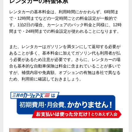
レンタカーの料金体系
レンタカーの基本料金は、利用時間にかかわらず、
6
時間ま
で・
12
時間までなどの一定時間ごとの料金設定が一般的で
す。
1
泊
2
日の場合、カーシェアのパック料金と同様に、
12
時
間まで・
24
時間までの料金設定が使われることになります。
また、レンタカーはガソリンを満タンにして返却する必要が
あることが多く、基本料金に加えてガソリン代も利用者が払
う必要があるため注意が必要です。さらに、レンタカーの場
合も基本的な自動車保険は料金に含まれていることが多いで
すが、補償内容や免責額、オプションの有無は各社で異なる
ため、利用前に確認しておきましょう。