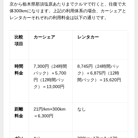
京から栃木県那須塩原あたりまでクルマで行くと、往復で大
体
300km
になります。上記の利用体系の場合、カーシェアと
レンタカーそれぞれの利用料金は以下の通りです。
比較
カーシェア
レンタカー
項目
時間
7,300円（
24
時間
8,745円（
24
時間パッ
料金
パック）＋
5,700
ク）＋
6,875
円（
12
時
円（
12
時間パッ
間パック）＝
15,620
円
ク）＝
13,000
円
距離
21円
/km×300km
なし
料金
＝
6,300
円