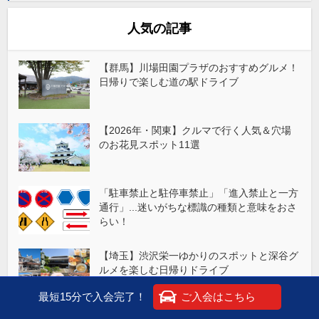
人気の記事
【群馬】川場田園プラザのおすすめグルメ！
日帰りで楽しむ道の駅ドライブ
【2026年・関東】クルマで行く人気＆穴場
のお花見スポット11選
「駐車禁止と駐停車禁止」「進入禁止と一方
通行」...迷いがちな標識の種類と意味をおさ
らい！
【埼玉】渋沢栄一ゆかりのスポットと深谷グ
ルメを楽しむ日帰りドライブ
最短15分で入会完了！
ご入会はこちら
【広島・尾道】千光寺と尾道グルメ、広島駅