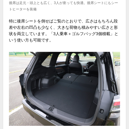
後席は足元・頭上とも広く、3人が座っても快適。後席シートにもシー
トヒーターを装備
特に後席シートを倒せばご覧のとおりで、広さはもちろん段
差や左右の凹凸も少なく、大きな荷物も積みやすい広さと形
状を両立しています。「
3
人乗車＋ゴルフバッグ
3
個積載」と
いう使い方も可能です。