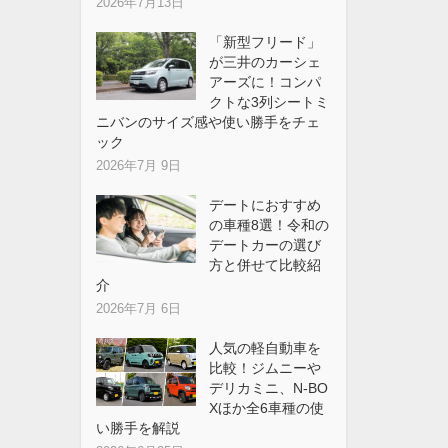
2026年7月13日
「新型フリード」
が三井のカーシェ
アーズに！コンパ
クトな3列シートミ
ニバンのサイズ感や使い勝手をチェ
ック
2026年7月 9日
デートにおすすめ
の車種8選！令和の
デートカーの選び
方と併せて比較紹
介
2026年7月 6日
人気の軽自動車を
比較！ジムニーや
デリカミニ、N-BO
Xほか全6車種の使
い勝手を解説