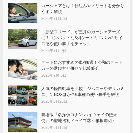
カーシェアとは？仕組みやメリットを分かり
やすく解説
2026年7月13日
「新型フリード」が三井のカーシェアーズ
に！コンパクトな3列シートミニバンのサイ
ズ感や使い勝手をチェック
2026年7月 9日
デートにおすすめの車種8選！令和のデート
カーの選び方と併せて比較紹介
2026年7月 6日
人気の軽自動車を比較！ジムニーやデリカミ
ニ、N-BOXほか全6車種の使い勝手を解説
2026年6月25日
劇場版『名探偵コナン ハイウェイの堕天
使』の聖地巡礼ドライブ②～箱根周辺～
2026年6月18日