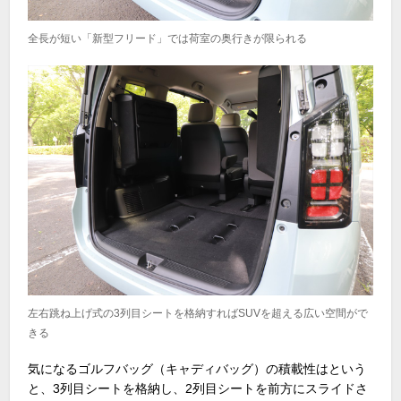
全長が短い「新型フリード」では荷室の奥行きが限られる
左右跳ね上げ式の3列目シートを格納すればSUVを超える広い空間がで
きる
気になるゴルフバッグ（キャディバッグ）の積載性はという
と、
3
列目シートを格納し、
2
列目シートを前方にスライドさ