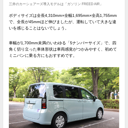
三井のカーシェアーズ導入モデルは「ガソリン FREED AIR」
ボディサイズは全長
4,310mm×
全幅
1,695mm×
全高
1,755mm
で、全長が
45mm
ほど伸びましたが、運転していて大きな違
いを感じることはないでしょう。
車幅が
1,700mm
未満のいわゆる「
5
ナンバーサイズ」で、四
角く切り立った車体形状は車両感覚がつかみやすく、初めて
ミニバンに乗る方にもおすすめです。