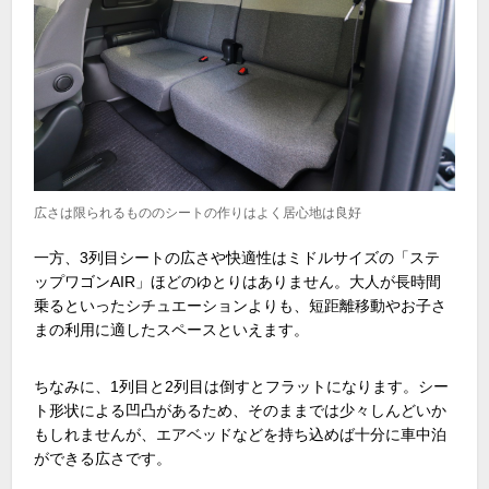
広さは限られるもののシートの作りはよく居心地は良好
一方、
3
列目シートの広さや快適性はミドルサイズの「ステ
ップワゴン
AIR
」ほどのゆとりはありません。大人が長時間
乗るといったシチュエーションよりも、短距離移動やお子さ
まの利用に適したスペースといえます。
ちなみに、
1
列目と
2
列目は倒すとフラットになります。シー
ト形状による凹凸があるため、そのままでは少々しんどいか
もしれませんが、エアベッドなどを持ち込めば十分に車中泊
ができる広さです。