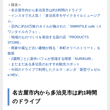
＜目次＞
・
名古屋市内から多治見市は約1時間のドライブ
・
インスタで大人気！「多治見市モザイクタイルミュージア
ム」
・
店内に約14万枚のタイルが施された「SWANTILE café（ス
ワンタイルカフェ）」
・
地域のものづくりを発信する器の店「PRODUCTS
STORE」
・
商家や蔵など古い建物が残る「本町オリベストリート」を
散策
・
2週間ごとに新作パフェが登場する喫茶「KURIKURI」
・
まだまだある多治見のおすすめ観光スポット
・
今回のドライブで利用したクルマ：ホンダ「新型ヴェゼル
e:HEV」
名古屋市内から多治見市は約1時間
のドライブ