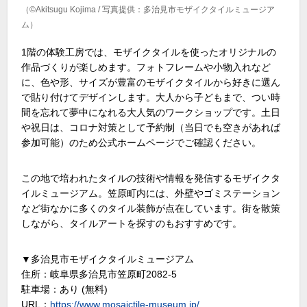
（©Akitsugu Kojima / 写真提供：多治見市モザイクタイルミュージア
ム）
1階の体験工房では、モザイクタイルを使ったオリジナルの
作品づくりが楽しめます。フォトフレームや小物入れなど
に、色や形、サイズが豊富のモザイクタイルから好きに選ん
で貼り付けてデザインします。大人から子どもまで、つい時
間を忘れて夢中になれる大人気のワークショップです。土日
や祝日は、コロナ対策として予約制（当日でも空きがあれば
参加可能）のため公式ホームページでご確認ください。
この地で培われたタイルの技術や情報を発信するモザイクタ
イルミュージアム。笠原町内には、外壁やゴミステーション
など街なかに多くのタイル装飾が点在しています。街を散策
しながら、タイルアートを探すのもおすすめです。
▼多治見市モザイクタイルミュージアム
住所：岐阜県多治見市笠原町2082-5
駐車場：あり (無料)
URL：
https://www.mosaictile-museum.jp/