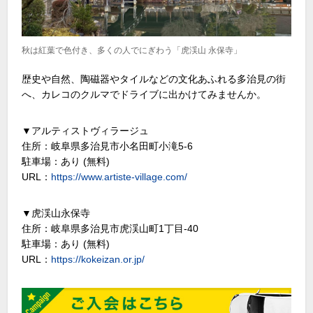
秋は紅葉で色付き、多くの人でにぎわう「虎渓山 永保寺」
歴史や自然、陶磁器やタイルなどの文化あふれる多治見の街
へ、カレコのクルマでドライブに出かけてみませんか。
▼アルティストヴィラージュ
住所：岐阜県多治見市小名田町小滝5-6
駐車場：あり (無料)
URL：
https://www.artiste-village.com/
▼虎渓山永保寺
住所：岐阜県多治見市虎渓山町1丁目-40
駐車場：あり (無料)
URL：
https://kokeizan.or.jp/