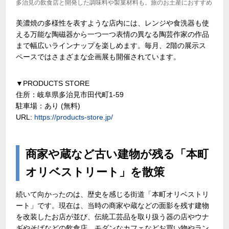
多治見の飲食店と開発した調味料や製菓材料も。旅のお土産におすすめ
美濃焼の多様性を表すような店内には、レンジや食洗器も使
える万能な陶磁器から一つ一つ表情の異なる陶芸作家の作品
まで幅広いラインナップを楽しめます。毎月、2階の展示ス
ペースではさまざまな企画展も開催されています。
▼PRODUCTS STORE
住所：岐阜県多治見市田代町1-59
駐車場：あり (無料)
URL:
https://products-store.jp/
商家や蔵など古い建物が残る「本町
オリベストリート」を散策
続いて向かったのは、歴史を感じる街道「本町オリベストリ
ート」です。現在は、当時の商家や蔵などの面影を残す建物
を改装したお店が並び、伝統工芸品を取り扱う器の店やウナ
ギやそばなどの飲食店、モダンなカフェなどお買い物やラン