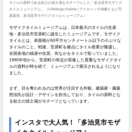
タイルの原料である粘土の採土場をモチーフにした「多治見市モザイク
タイルミュージアム」（©Akitsugu Kojima / アイキャッチ画像ともに写
真提供：多治見市モザイクタイルミュージアム）
モザイクタイルミュージアムは、日本最大のタイルの生産
地・多治見市笠原町に誕生したミュージアムです。モザイク
タイルとは、表面積が50平方センチメートル以下の小ぶりな
タイルのこと。戦後、笠原町を拠点にタイル産業が隆盛し、
全国各地の銭湯や住居、街なかをタイルで彩っていました。
1995年頃から、笠原町の有志が収集した貴重なモザイクタイ
ルの資料が時を経て、ミュージアムで展示されるようになり
ました。
まず、目を奪われるのは世界が注目する外観。建築家・藤森
照信氏が設計・デザインを担当しており、タイルの原料とな
る粘土の採土場がモチーフとなっています。
インスタで大人気！「多治見市モザ