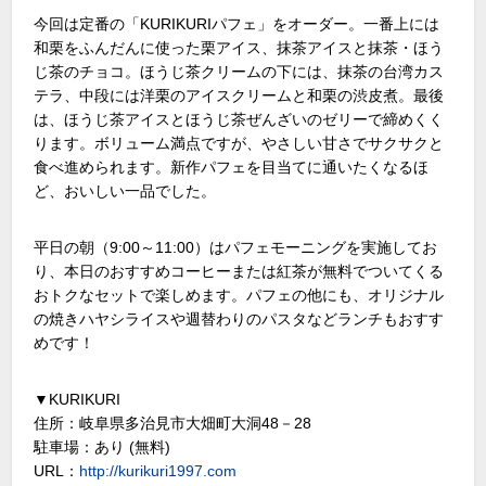
今回は定番の「KURIKURIパフェ」をオーダー。一番上には
和栗をふんだんに使った栗アイス、抹茶アイスと抹茶・ほう
じ茶のチョコ。ほうじ茶クリームの下には、抹茶の台湾カス
テラ、中段には洋栗のアイスクリームと和栗の渋皮煮。最後
は、ほうじ茶アイスとほうじ茶ぜんざいのゼリーで締めくく
ります。ボリューム満点ですが、やさしい甘さでサクサクと
食べ進められます。新作パフェを目当てに通いたくなるほ
ど、おいしい一品でした。
平日の朝（9:00～11:00）はパフェモーニングを実施してお
り、本日のおすすめコーヒーまたは紅茶が無料でついてくる
おトクなセットで楽しめます。パフェの他にも、オリジナル
の焼きハヤシライスや週替わりのパスタなどランチもおすす
めです！
▼KURIKURI
住所：岐阜県多治見市大畑町大洞48－28
駐車場：あり (無料)
URL：
http://kurikuri1997.com