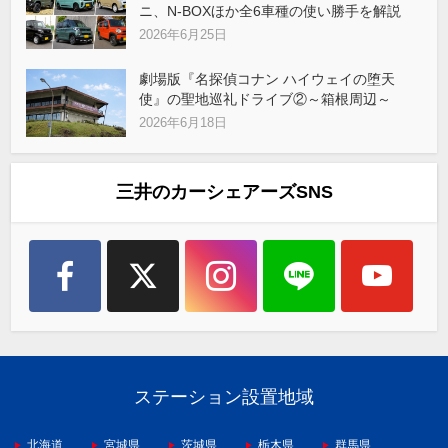
ニ、N-BOXほか全6車種の使い勝手を解説
2026年6月25日
劇場版『名探偵コナン ハイウェイの堕天
使』の聖地巡礼ドライブ②～箱根周辺～
2026年6月18日
三井のカーシェアーズSNS
ステーション設置地域
北海道
宮城県
茨城県
栃木県
群馬県