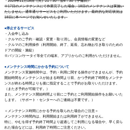
・
2025年11月18日（火）21：30～翌6：30（予備日）
※17日のメンテナンスにて作業完了した場合、18日のメンテナンスは実施い
たしません。通常通りサービスをご利用いただけます。最終的な対応状況は
18日に本ページでお知らせいたします。
●停止するサービス
・入会申し込み
・クルマのご予約・確認・変更・取り消し、会員情報の変更など
・クルマのご利用操作（利用開始、終了、延長、忘れ物お引き取りのための
ドアの開錠・施錠）
※パソコン/ケータイ等全ての端末、アプリからのご利用がいただけません。
●メンテナンス時間にかかる予約について
メンテナンス実施時間中は、予約・利用に関する操作ができませんが、予約
開始時間をメンテナンスが始まる時間より前、かつ予約終了時間をメンテナ
ンスが終わる時間よりも後に指定することで予約がお取りいただけます。
（またぎ予約が可能です。）
また、メンテナンス開始時間より前にご予約とご利用開始操作をお願いいた
します。（サポート・センターへのご連絡は不要です。）
＜メンテナンス時間にかかる予約を取られた場合のご注意＞
メンテナンス時間内は、利用開始または利用終了ができません。
特に、やむを得ず予約終了時間より超過してご利用になる場合や、早く戻ら
れた場合などには、利用終了時間にご注意ください。