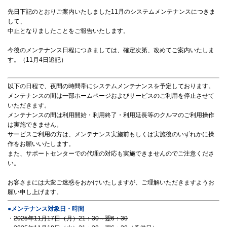
先日下記のとおりご案内いたしました11月のシステムメンテナンスにつきま
して、
中止となりましたことをご報告いたします。
今後のメンテナンス日程につきましては、確定次第、改めてご案内いたしま
す。（11月4日追記）
以下の日程で、夜間の時間帯にシステムメンテナンスを予定しております。
メンテナンスの間は一部ホームページおよびサービスのご利用を停止させて
いただきます。
メンテナンスの間は利用開始・利用終了・利用延長等のクルマのご利用操作
は実施できません。
サービスご利用の方は、メンテナンス実施前もしくは実施後のいずれかに操
作をお願いいたします。
また、サポートセンターでの代理の対応も実施できませんのでご注意くださ
い。
お客さまには大変ご迷惑をおかけいたしますが、ご理解いただきますようお
願い申し上げます。
●メンテナンス対象日・時間
・
2025年11月17日（月）21：30～翌6：30