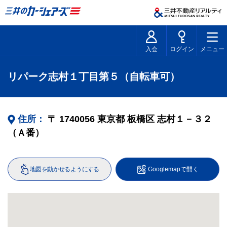
入会
ログイン
メニュー
リパーク志村１丁目第５（自転車可）
住所：
〒
1740056
東京都
板橋区
志村１－３２
（Ａ番）
地図を動かせるようにする
Googlemapで開く