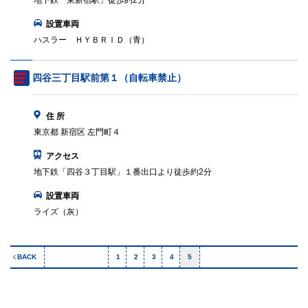
地下鉄「東新宿駅」徒歩約2分
設置車両
ハスラー ＨＹＢＲＩＤ（青）
四谷三丁目駅前第１（自転車禁止）
住 所
東京都 新宿区 左門町４
アクセス
地下鉄「四谷３丁目駅」１番出口より徒歩約2分
設置車両
ライズ（灰）
BACK
1
2
3
4
5