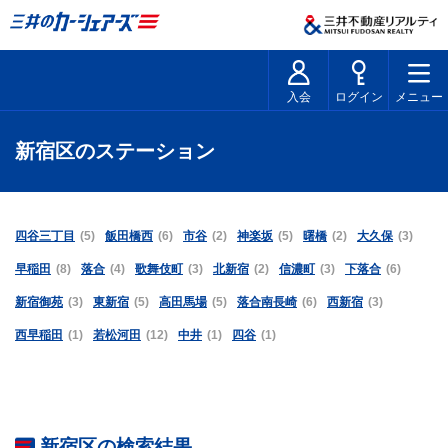
入会
ログイン
メニュー
新宿区のステーション
四谷三丁目
(5)
飯田橋西
(6)
市谷
(2)
神楽坂
(5)
曙橋
(2)
大久保
(3)
早稲田
(8)
落合
(4)
歌舞伎町
(3)
北新宿
(2)
信濃町
(3)
下落合
(6)
新宿御苑
(3)
東新宿
(5)
高田馬場
(5)
落合南長崎
(6)
西新宿
(3)
西早稲田
(1)
若松河田
(12)
中井
(1)
四谷
(1)
新宿区の検索結果