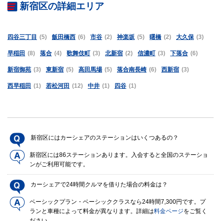
新宿区の詳細エリア
四谷三丁目
(5)
飯田橋西
(6)
市谷
(2)
神楽坂
(5)
曙橋
(2)
大久保
(3)
早稲田
(8)
落合
(4)
歌舞伎町
(3)
北新宿
(2)
信濃町
(3)
下落合
(6)
新宿御苑
(3)
東新宿
(5)
高田馬場
(5)
落合南長崎
(6)
西新宿
(3)
西早稲田
(1)
若松河田
(12)
中井
(1)
四谷
(1)
新宿区にはカーシェアのステーションはいくつあるの？
新宿区には86ステーションあります。入会すると全国のステーショ
ンがご利用可能です。
カーシェアで24時間クルマを借りた場合の料金は？
ベーシックプラン・ベーシッククラスなら24時間7,300円です。プ
ランと車種によって料金が異なります。詳細は
料金ページ
をご覧く
ださい。