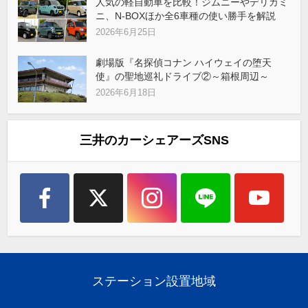
人気の軽自動車を比較！ジムニーやデリカミ
ニ、N-BOXほか全6車種の使い勝手を解説
2026年6月25日
劇場版『名探偵コナン ハイウェイの堕天
使』の聖地巡礼ドライブ②～箱根周辺～
2026年6月18日
三井のカーシェアーズSNS
ステーション設置地域