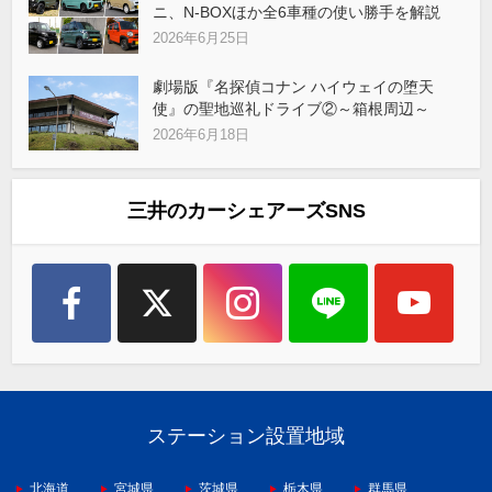
ニ、N-BOXほか全6車種の使い勝手を解説
2026年6月25日
劇場版『名探偵コナン ハイウェイの堕天
使』の聖地巡礼ドライブ②～箱根周辺～
2026年6月18日
三井のカーシェアーズSNS
ステーション設置地域
北海道
宮城県
茨城県
栃木県
群馬県