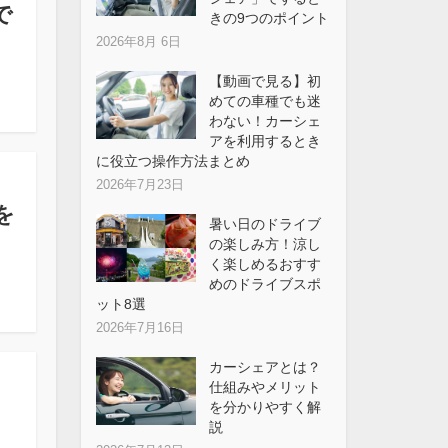
で
きの9つのポイント
2026年8月 6日
【動画で見る】初
めての車種でも迷
わない！カーシェ
アを利用するとき
に役立つ操作方法まとめ
2026年7月23日
を
暑い日のドライブ
の楽しみ方！涼し
く楽しめるおすす
めのドライブスポ
ット8選
2026年7月16日
カーシェアとは？
仕組みやメリット
を分かりやすく解
説