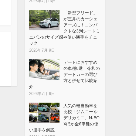
2026年7月13日
「新型フリード」
が三井のカーシェ
アーズに！コンパ
クトな3列シートミ
ニバンのサイズ感や使い勝手をチェ
ック
2026年7月 9日
デートにおすすめ
の車種8選！令和の
デートカーの選び
方と併せて比較紹
介
2026年7月 6日
人気の軽自動車を
比較！ジムニーや
デリカミニ、N-BO
Xほか全6車種の使
い勝手を解説