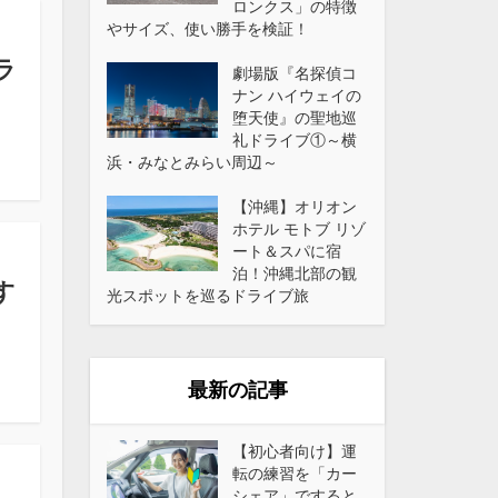
ロンクス」の特徴
やサイズ、使い勝手を検証！
ラ
劇場版『名探偵コ
ナン ハイウェイの
堕天使』の聖地巡
礼ドライブ①～横
浜・みなとみらい周辺～
【沖縄】オリオン
ホテル モトブ リゾ
ート＆スパに宿
泊！沖縄北部の観
す
光スポットを巡るドライブ旅
最新の記事
【初心者向け】運
転の練習を「カー
シェア」ですると