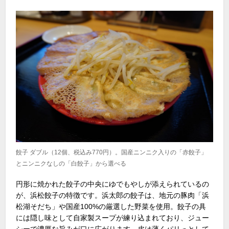
餃子 ダブル（12個、税込み770円）。国産ニンニク入りの「赤餃子」
とニンニクなしの「白餃子」から選べる
円形に焼かれた餃子の中央にゆでもやしが添えられているの
が、浜松餃子の特徴です。浜太郎の餃子は、地元の豚肉「浜
松湖そだち」や国産100%の厳選した野菜を使用。餃子の具
には隠し味として自家製スープが練り込まれており、ジュー