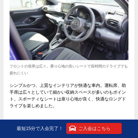
フロントの視界は広々。乗り心地の良いシートで長時間のドライブでも
疲れにくい
シンプルかつ、上質なインテリアが快適な車内。運転席、助
手席は広々としていて細かい収納スペースが多いのもポイン
ト。スポーティなシートは座り心地が良く、快適なロングド
ライブを楽しめました。
＜今回のドライブのカーシェア料金＞
最短15分で入会完了！
ご入会はこちら
・プラン：ベーシック
・車種クラス：ベーシック