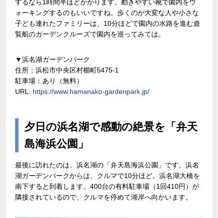
するなら1時間半ほどかかります。動きやすい靴で園内をウ
ォーキングするのもいいですね。歩くのが大変な人や小さな
子ども連れたファミリーは、10分ほどで園内の水路を進む遊
覧船のガーデンクルーズで園内を巡ってみては。
▼浜名湖ガーデンパーク
住所：浜松市中央区村櫛町5475-1
駐車場：あり（無料）
URL:
https://www.hamanako-gardenpark.jp/
夕日の浜名湖で感動の絶景を「弁天
島海浜公園」
最後に訪れたのは、浜名湖の「弁天島海浜公園」です。浜名
湖ガーデンパークからは、クルマで10分ほど。浜名湖大橋を
南下すると到着します。400台の有料駐車場（1回410円）が
隣接されているので、クルマを停めて湖岸へ向かいます。