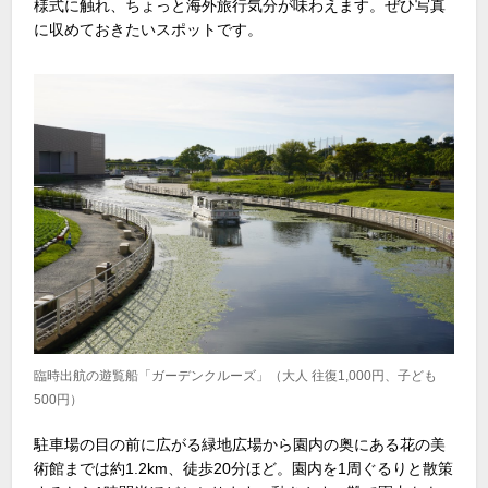
様式に触れ、ちょっと海外旅行気分が味わえます。ぜひ写真
に収めておきたいスポットです。
臨時出航の遊覧船「ガーデンクルーズ」（大人 往復1,000円、子ども
500円）
駐車場の目の前に広がる緑地広場から園内の奥にある花の美
術館までは約1.2km、徒歩20分ほど。園内を1周ぐるりと散策