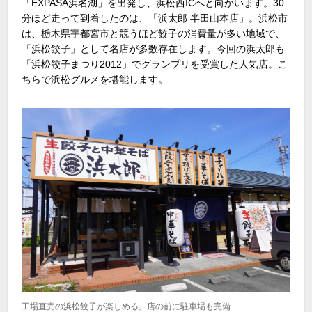
「EXPASA浜名湖」を出発し、浜松西ICへと向かいます。30
分ほど走って到着したのは、「浜太郎 半田山本店」。浜松市
は、栃木県宇都宮市と競うほど餃子の消費量が多い地域で、
「浜松餃子」として名店が多数存在します。今回の浜太郎も
「浜松餃子まつり2012」でグランプリを受賞した人気店。こ
ちらで浜松グルメを堪能します。
工場直売の浜松餃子が楽しめる。店の前に駐車場も完備