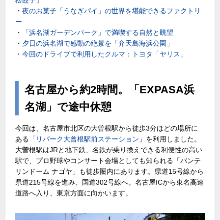
・
夜のお菓子「うなぎパイ」の世界を堪能できるファクトリ
ー
・
「浜名湖ガーデンパーク」で満喫する自然と眺望
・
夕日の浜名湖で感動の絶景を「弁天島海浜公園」
・
今回のドライブで利用したクルマ：トヨタ「ヤリス」
名古屋から約2時間。「EXPASA浜
名湖」で途中休憩
今回は、名古屋市北区の大曽根駅から徒歩3分ほどの場所に
ある「
リパーク大曾根駅前ステーション
」を利用しました。
大曽根駅はJRと地下鉄、名鉄が乗り換えできる利便性の高い
駅で、プロ野球やコンサート会場としても知られる「バンテ
リンドーム ナゴヤ」も徒歩圏内にあります。県道15号線から
県道215号線を進み、国道302号線へ。名古屋ICから東名高速
道路へ入り、東京方面に向かいます。