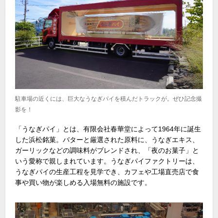
駐車場の近くには、巨大なうなぎパイを積んだトラックが。ぜひ記念撮
影を！
「うなぎパイ」とは、有限会社春華堂によって1964年に誕生
した浜松銘菓。バターと厳選された原料に、うなぎエキス、
ガーリックなどの調味料がブレンドされ、「夜のお菓子」と
いう愛称で親しまれています。うなぎパイファクトリーは、
うなぎパイの生産工程を見学でき、カフェや工場直売店で食
事や買い物が楽しめる入場無料の施設です。