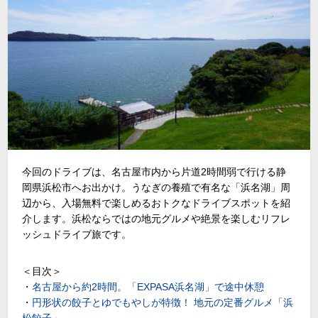
今回のドライブは、名古屋市内から片道2時間弱で行ける静
岡県浜松市へお出かけ。うなぎの養殖で有名な「浜名湖」周
辺から、入場無料で楽しめるおトクなドライブスポットを紹
介します。浜松ならではの地元グルメや絶景を楽しむリフレ
ッシュドライブ旅です。
＜目次＞
・
名古屋から約2時間。「EXPASA浜名湖」で途中休憩
・
円形状の餃子とゆでもやしが特徴！ 地元の定番グルメ「浜
松餃子」