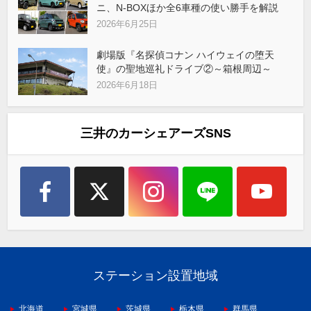
ニ、N-BOXほか全6車種の使い勝手を解説
2026年6月25日
劇場版『名探偵コナン ハイウェイの堕天
使』の聖地巡礼ドライブ②～箱根周辺～
2026年6月18日
三井のカーシェアーズSNS
ステーション設置地域
北海道
宮城県
茨城県
栃木県
群馬県