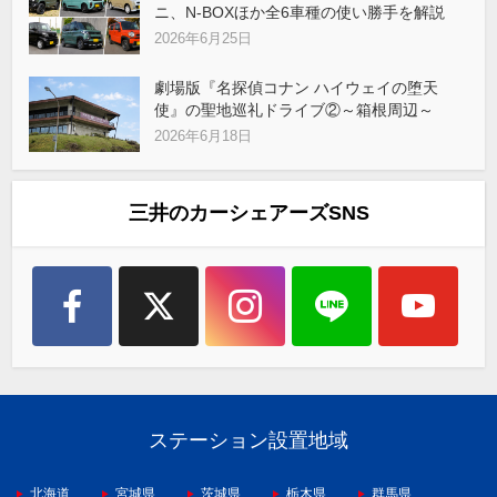
ニ、N-BOXほか全6車種の使い勝手を解説
2026年6月25日
劇場版『名探偵コナン ハイウェイの堕天
使』の聖地巡礼ドライブ②～箱根周辺～
2026年6月18日
三井のカーシェアーズSNS
ステーション設置地域
北海道
宮城県
茨城県
栃木県
群馬県