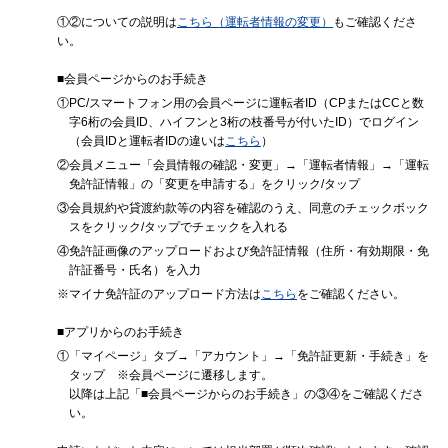
①②についての説明は
こちら（運転者情報の変更）
もご確認くださ
い。
■会員ページからのお手続き
①PC/スマートフォン用の会員ページに運転者ID（CPまたはCCと数
字6桁の会員ID、ハイフンと3桁の枝番号が付いたID）でログイン
（会員IDと運転者IDの違いは
こちら
）
②会員メニュー「会員情報の確認・変更」→「運転者情報」→「運転
免許証情報」の「変更を申請する」をクリック/タップ
③会員規約や貸渡約款等の内容を確認のうえ、同意のチェックボック
スをクリック/タップでチェックを入れる
④免許証画像のアップロードおよび免許証情報（住所・有効期限・免
許証番号・氏名）を入力
※マイナ免許証のアップロード方法は
こちら
をご確認ください。
■アプリからのお手続き
①「マイページ」タブ→「アカウント」→「免許証更新・手続き」を
タップ ※会員ページに遷移します。
以降は上記「■会員ページからのお手続き」の③④をご確認くださ
い。