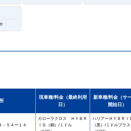
市
現車種/料金（最終利用
新車種/料金（サ
所
日）
開始日）
カローラクロス ＨＹＢＲ
ハリアーＨＹＢＲＩ
３－５４ー１４
ＩＤ（銅）/ミドル
（黒）/ミドルプラス