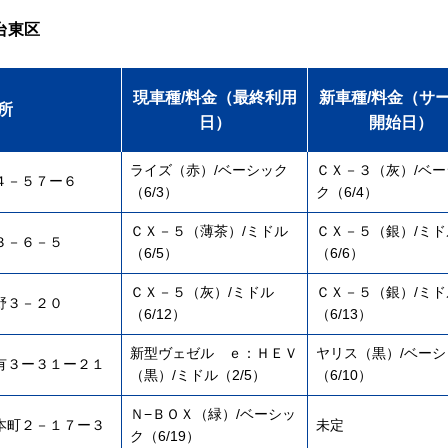
台東区
現車種/料金（最終利用
新車種/料金（サ
所
日）
開始日）
ライズ（赤）/ベーシック
ＣＸ－３（灰）/ベー
４－５７ー６
（6/3）
ク（6/4）
ＣＸ－５（薄茶）/ミドル
ＣＸ－５（銀）/ミド
３－６－５
（6/5）
（6/6）
ＣＸ－５（灰）/ミドル
ＣＸ－５（銀）/ミド
野３－２０
（6/12）
（6/13）
新型ヴェゼル ｅ：ＨＥＶ
ヤリス（黒）/ベーシ
有３ー３１ー２１
（黒）/ミドル（2/5）
（6/10）
Ｎ−ＢＯＸ（緑）/ベーシッ
本町２－１７ー３
未定
ク（6/19）