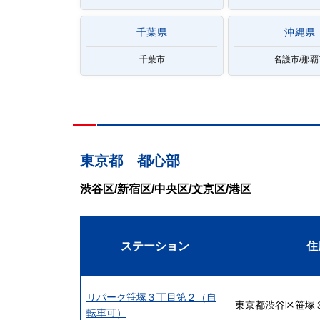
千葉県
沖縄県
千葉市
名護市/那覇
東京都 都心部
渋谷区/新宿区/中央区/文京区/港区
ステーション
住
リパーク笹塚３丁目第２（自
東京都渋谷区笹塚
転車可）