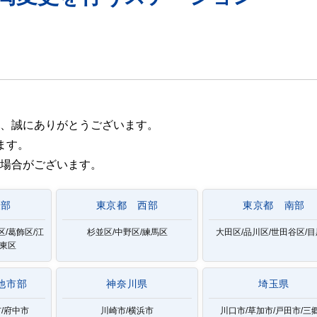
、誠にありがとうございます。
ます。
場合がございます。
東部
東京都 西部
東京都 南部
区/葛飾区/江
杉並区/中野区/練馬区
大田区/品川区/世田谷区/
台東区
他市部
神奈川県
埼玉県
/府中市
川崎市/横浜市
川口市/草加市/戸田市/三