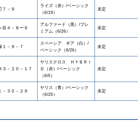
ライズ（赤）/ベーシック
町７－９
未定
（6/19）
アルファード（黒）/プレ
ヶ谷４－８ー９
未定
ミアム（6/26）
スペーシア ギア（白）/
保１－９－７
未定
ベーシック（6/26）
ヤリスクロス ＨＹＢＲＩ
木３－２０－１７
Ｄ（赤）/ベーシック
未定
（6/5）
ヤリス（青）/ベーシック
１－３０－２９
未定
（6/25）