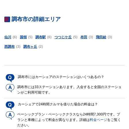
調布市の詳細エリア
仙川
(6)
国領
(5)
調布駅
(6)
つつじケ丘
(5)
布田
(3)
飛田給
(3)
西調布
(3)
調布ヶ丘
(2)
調布市にはカーシェアのステーションはいくつあるの？
調布市には33ステーションあります。入会すると全国のステーショ
ンがご利用可能です。
カーシェアで24時間クルマを借りた場合の料金は？
ベーシックプラン・ベーシッククラスなら24時間7,300円です。プ
ランと車種によって料金が異なります。詳細は
料金ページ
をご覧く
ださい。