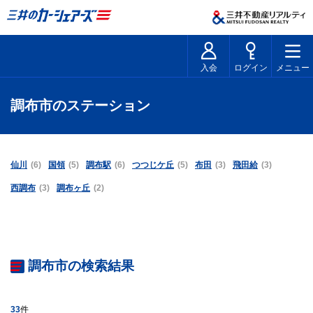
入会
ログイン
メニュー
調布市のステーション
仙川
(6)
国領
(5)
調布駅
(6)
つつじケ丘
(5)
布田
(3)
飛田給
(3)
西調布
(3)
調布ヶ丘
(2)
調布市の検索結果
33
件