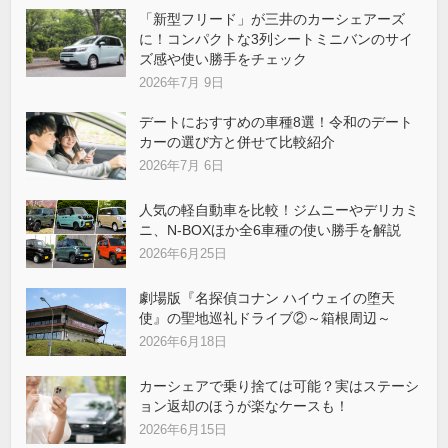
「新型フリード」が三井のカーシェアーズ
に！コンパクトな3列シートミニバンのサイ
ズ感や使い勝手をチェック
2026年7月 9日
デートにおすすめの車種8選！令和のデート
カーの選び方と併せて比較紹介
2026年7月 6日
人気の軽自動車を比較！ジムニーやデリカミ
ニ、N-BOXほか全6車種の使い勝手を解説
2026年6月25日
劇場版『名探偵コナン ハイウェイの堕天
使』の聖地巡礼ドライブ②～箱根周辺～
2026年6月18日
カーシェアで乗り捨ては可能？実はステーシ
ョン返却のほうが楽なケースも！
2026年6月15日