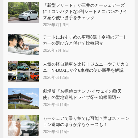
「新型フリード」が三井のカーシェアーズ
に！コンパクトな3列シートミニバンのサイ
ズ感や使い勝手をチェック
2026年7月 9日
デートにおすすめの車種8選！令和のデート
カーの選び方と併せて比較紹介
2026年7月 6日
人気の軽自動車を比較！ジムニーやデリカミ
ニ、N-BOXほか全6車種の使い勝手を解説
2026年6月25日
劇場版『名探偵コナン ハイウェイの堕天
使』の聖地巡礼ドライブ②～箱根周辺～
2026年6月18日
カーシェアで乗り捨ては可能？実はステーシ
ョン返却のほうが楽なケースも！
2026年6月15日