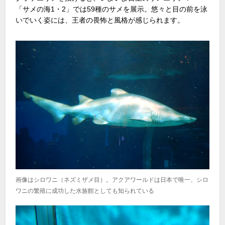
「サメの海1・2」では59種のサメを展示。悠々と目の前を泳
いでいく姿には、王者の畏怖と風格が感じられます。
画像はシロワニ（ネズミザメ目）。アクアワールドは日本で唯一、シロ
ワニの繁殖に成功した水族館としても知られている