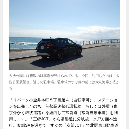
大洗公園には複数の駐車場が設けられている。今回、利用したのは「大
洗公園展望台」近くの駐車場。駐車場のすぐ目の前には大洗海岸が広が
る
「リパーク小金井本町５丁目第４（自転車可）」ステーショ
ンを出発したのち、首都高速都心環状線、もしくは外環（東
京外かく環状道路）を経由して常磐道（常磐自動車道）を利
用します。「三郷JCT」から常磐道に分岐後、水戸方面へ進
行。友部SAを過ぎて、すぐの「友部JCT」で北関東自動車道