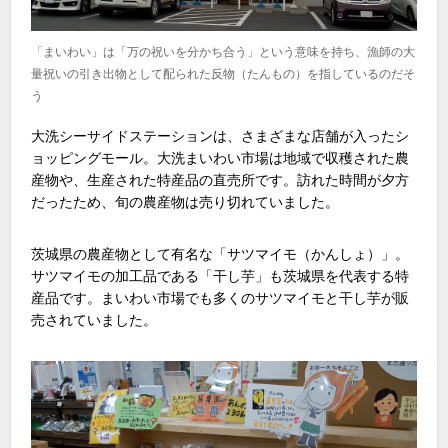
「まいわい」は「万の祝いを分かち合う」という意味を持ち、漁師の大
量祝いの引き出物として配られた反物（たんもの）を指しているのだそ
う
大洗シーサイドステーションは、さまざまな店舗が入ったシ
ョッピングモール。大洗まいわい市場は地域で収穫された農
産物や、生産された特産品の直売所です。訪れた時間が夕方
だったため、旬の農産物は売り切れていました。
茨城県の農産物として有名な「サツマイモ（かんしょ）」。
サツマイモの加工品である「干し芋」も茨城県を代表する特
産品です。まいわい市場でも多くのサツマイモと干し芋が販
売されていました。