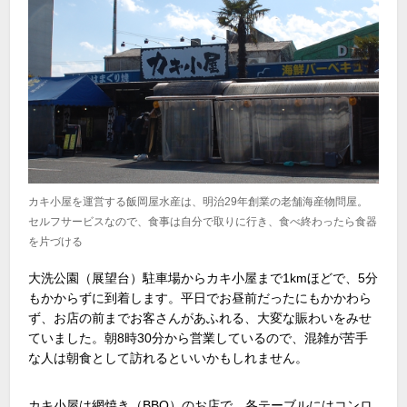
カキ小屋を運営する飯岡屋水産は、明治29年創業の老舗海産物問屋。
セルフサービスなので、食事は自分で取りに行き、食べ終わったら食器
を片づける
大洗公園（展望台）駐車場からカキ小屋まで1kmほどで、5分
もかからずに到着します。平日でお昼前だったにもかかわら
ず、お店の前までお客さんがあふれる、大変な賑わいをみせ
ていました。朝8時30分から営業しているので、混雑が苦手
な人は朝食として訪れるといいかもしれません。
カキ小屋は網焼き（BBQ）のお店で、各テーブルにはコンロ