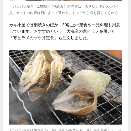
「ガンガン焼き」1,000円（税込み）の内容は、大きなカキ3つとバイ
貝。セットの内容は日によって替わる。トングや手袋も貸してくれる
カキ小屋では網焼きのほか、30以上の定食や一品料理も用意
しています。おすすめという、大洗産の寒ヒラメを用いた
「寒ヒラメのヅケ丼定食」も注文しました。
ガンガン焼きは網焼きか、蒸し焼きかを選べる。蒸し焼きを選ぶと、せ