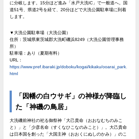
に分岐します。15分ほど進み「水戸大洗IC」で一般道へ。国
道51号、県道2号を経て、20分ほどで大洗公園駐車場に到着
します。
▼大洗公園駐車場（大洗公園）
住所：茨城県東茨城郡大洗町磯浜8249（大洗公園管理事務
所）
駐車場：あり（夏期有料）
URL：
https://www.pref.ibaraki.jp/doboku/kogai/kikaku/ooarai_park.
html
「因幡の白ウサギ」の神様が降臨し
た「神磯の鳥居」
大洗磯前神社の祀る御祭神「大己貴命（おおなむちのみこ
と）」と「少彦名命（すくなひこなのみこと）」。大己貴命
は日本国を創った「大国主神（おおくにぬしのかみ）」のこ