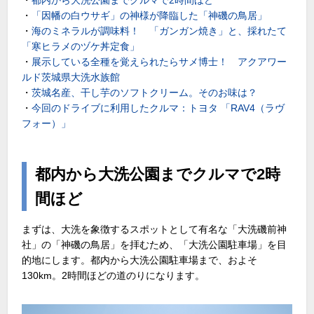
・
「因幡の白ウサギ」の神様が降臨した「神磯の鳥居」
・
海のミネラルが調味料！ 「ガンガン焼き」と、採れたて
「寒ヒラメのヅケ丼定食」
・
展示している全種を覚えられたらサメ博士！ アクアワー
ルド茨城県大洗水族館
・
茨城名産、干し芋のソフトクリーム。そのお味は？
・
今回のドライブに利用したクルマ：トヨタ 「RAV4（ラヴ
フォー）」
都内から大洗公園までクルマで2時
間ほど
まずは、大洗を象徴するスポットとして有名な「大洗磯前神
社」の「神磯の鳥居」を拝むため、「大洗公園駐車場」を目
的地にします。都内から大洗公園駐車場まで、およそ
130km。2時間ほどの道のりになります。