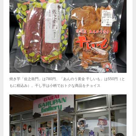
焼き芋「佐之衛門」は780円、「あんのう黄金 干しいも」は550円（と
もに税込み）。干し芋は小柄でおトクな商品をチョイス