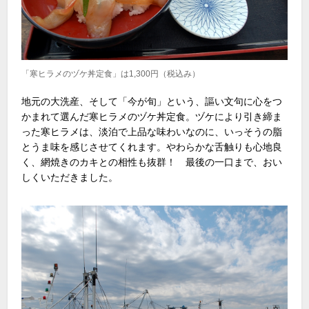
「寒ヒラメのヅケ丼定食」は1,300円（税込み）
地元の大洗産、そして「今が旬」という、謳い文句に心をつ
かまれて選んだ寒ヒラメのヅケ丼定食。ヅケにより引き締ま
った寒ヒラメは、淡泊で上品な味わいなのに、いっそうの脂
とうま味を感じさせてくれます。やわらかな舌触りも心地良
く、網焼きのカキとの相性も抜群！ 最後の一口まで、おい
しくいただきました。