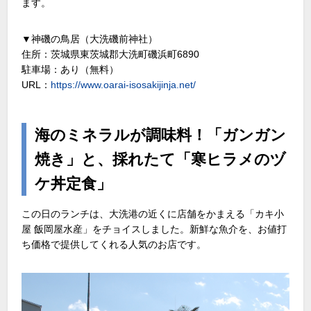
ます。
▼神磯の鳥居（大洗磯前神社）
住所：茨城県東茨城郡大洗町磯浜町6890
駐車場：あり（無料）
URL：
https://www.oarai-isosakijinja.net/
海のミネラルが調味料！「ガンガン
焼き」と、採れたて「寒ヒラメのヅ
ケ丼定食」
この日のランチは、大洗港の近くに店舗をかまえる「カキ小
屋 飯岡屋水産」をチョイスしました。新鮮な魚介を、お値打
ち価格で提供してくれる人気のお店です。