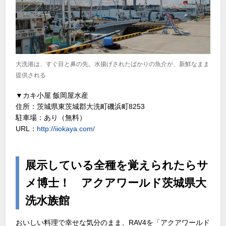
大洗港は、すぐ目と鼻の先。水揚げされたばかりの魚介が、新鮮なまま
提供される
▼カキ小屋 飯岡屋水産
住所：茨城県東茨城郡大洗町磯浜町8253
駐車場：あり（無料）
URL：
http://iiokaya.com/
展示している全種を覚えられたらサ
メ博士！ アクアワールド茨城県大
洗水族館
おいしい料理で幸せな気分のまま、RAV4を「アクアワールド