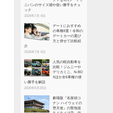
ニバンのサイズ感や使い勝手をチェ
ック
2026年7月 9日
デートにおすすめ
の車種8選！令和の
デートカーの選び
方と併せて比較紹
介
2026年7月 6日
人気の軽自動車を
比較！ジムニーや
デリカミニ、N-BO
Xほか全6車種の使
い勝手を解説
2026年6月25日
劇場版『名探偵コ
ナン ハイウェイの
堕天使』の聖地巡
礼ドライブ②～箱