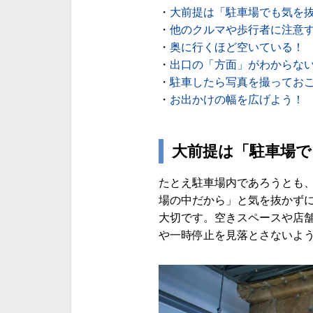
・
大前提は「駐車場でも気を
・
他のクルマや歩行者に注意
・
奥に行くほど空いている！
・
出口の「方面」がわからな
・
駐車したら写真を撮ってお
・
お出かけの幅を広げよう！
大前提は「駐車場
たとえ駐車場内であろうとも
場の中だから」と気を抜かず
大切です。空きスペースや店
や一時停止を見落とさないよ