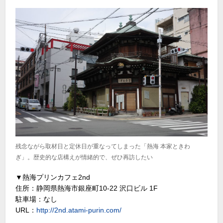
残念ながら取材日と定休日が重なってしまった「熱海 本家ときわ
ぎ」。歴史的な店構えが情緒的で、ぜひ再訪したい
▼熱海プリンカフェ2nd
住所：静岡県熱海市銀座町10-22 沢口ビル 1F
駐車場：なし
URL：
http://2nd.atami-purin.com/