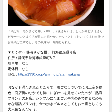
「漬けサーモンまぐろ丼」2,000円（税込み）は、しっかりと漬け込ん
だサーモンとまぐろが目にも鮮やか。セットとして付いてくるお出汁で
お茶漬けにすると、その風味が一層感じられた
▼とくぞう 熱海さかな横丁 熱海銀座通り店
住所：静岡県熱海市銀座町8-7
駐車場：なし
定休日：なし
URL：
http://1930.co.jp/amimoto/atamisakana
おなかも満たされたところで、腹ごなしついでにお土産を物
色。商店街のなかでも特ににぎわいを見せていたのが「熱海
プリン」のお店。シンプルにたまごと牛乳のみで作るなめら
かな瓶詰プリンは、食べ歩きグルメとしてもお土産としても
大人気なんだそう。