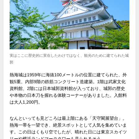
実はここに歴史的に実在したわけではなく、観光のために建てられた城
郭
熱海城は1959年に海抜100メートルの位置に建てられた、外
観5重、内部9階の鉄筋コンクリート造建築。1階は武家文化
資料館、2階には日本城郭資料館が入っており、城郭の歴史
や本物の日本刀を握れる体験コーナーがありました。入館料
は大人1,200円。
なんといっても見どころは最上階にある「天守閣展望台」。
熱海一帯を一望でき、絶景スポットとして人気を集めていま
す。この日はくもり空でしたが、晴れた日には東京スカイツ
リーや横浜ランドマークタワーも見られるそう。