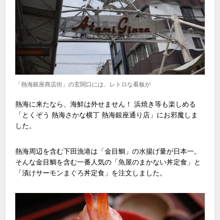
「熱海銀座商店街」の玄関口には、レトロな看板が
熱海に来たなら、海鮮は外せません！ 浜焼き等も楽しめる
「とくぞう 熱海さかな横丁 熱海銀座通り店」にお邪魔しま
した。
熱海周辺を含む下田漁港は「金目鯛」の水揚げ量が日本一。
そんな金目鯛を含む一番人気の「魚屋のまかない丼定食」と
「漬けサーモンまぐろ丼定食」を注文しました。