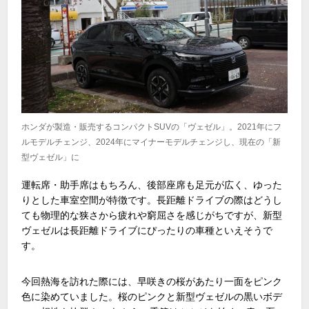
ホンダが製造・販売するコンパクトSUVの「ヴェゼル」。2021年にフ
ルモデルチェンジ、2024年にマイナーモデルチェンジし、現在の「新
型ヴェゼル」に
運転席・助手席はもちろん、後部座席も足元が広く、ゆった
りとした車室空間が特徴です。長距離ドライブの際はどうし
ても物理的な狭さから疲れや窮屈さを感じがちですが、新型
ヴェゼルは長距離ドライブにぴったりの車種といえそうで
す。
今回熱海を訪れた際には、早咲きの桜があたり一面をピンク
色に染めていました。桜のピンクと新型ヴェゼルの黒いボデ