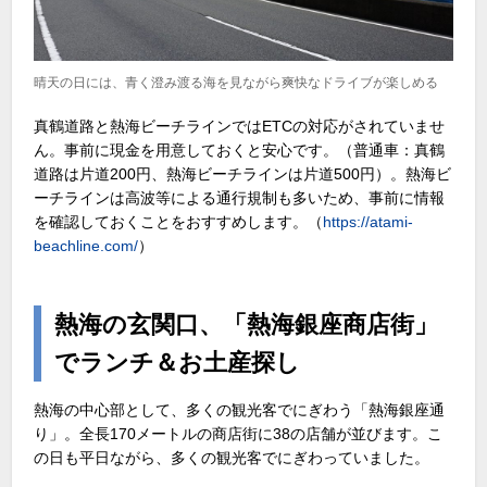
晴天の日には、青く澄み渡る海を見ながら爽快なドライブが楽しめる
真鶴道路と熱海ビーチラインではETCの対応がされていませ
ん。事前に現金を用意しておくと安心です。（普通車：真鶴
道路は片道200円、熱海ビーチラインは片道500円）。熱海ビ
ーチラインは高波等による通行規制も多いため、事前に情報
を確認しておくことをおすすめします。（
https://atami-
beachline.com/
）
熱海の玄関口、「熱海銀座商店街」
でランチ＆お土産探し
熱海の中心部として、多くの観光客でにぎわう「熱海銀座通
り」。全長170メートルの商店街に38の店舗が並びます。こ
の日も平日ながら、多くの観光客でにぎわっていました。