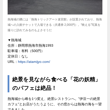
熱海城の隣には「熱海トリックアート迷宮館」が設置されており、熱海
城への入館チケットで入場できる（共通券 2,000円）。"映える"写真を
撮りに訪れてみるのもよさそうだ
▼熱海城
住所：静岡県熱海市熱海1993
駐車場：有料（500円）
定休日：なし
URL：
https://atamijyo.com/
絶景を見ながら食べる「花の妖精」
のパフェは絶品！
熱海城から峰を1つ変え、絶景レストランへ。"伊豆一の絶景
カフェ"とお店がうたうように、その窓からは熱海の海を一望
できました。