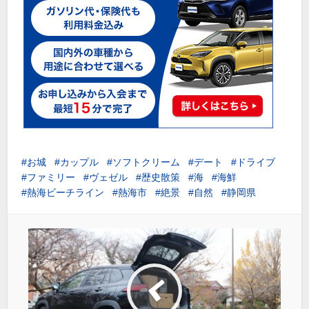
お城
カップル
ソフトクリーム
デート
ドライブ
ファミリー
ヴェゼル
歴史散策
海
海鮮
熱海ビーチライン
熱海市
絶景
自然
静岡県