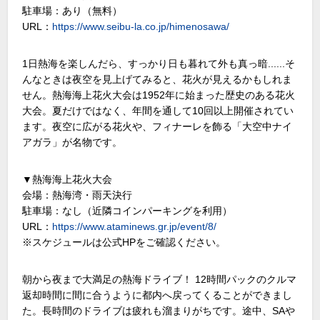
駐車場：あり（無料）
URL：
https://www.seibu-la.co.jp/himenosawa/
1日熱海を楽しんだら、すっかり日も暮れて外も真っ暗......そ
んなときは夜空を見上げてみると、花火が見えるかもしれま
せん。熱海海上花火大会は1952年に始まった歴史のある花火
大会。夏だけではなく、年間を通して10回以上開催されてい
ます。夜空に広がる花火や、フィナーレを飾る「大空中ナイ
アガラ」が名物です。
▼熱海海上花火大会
会場：熱海湾・雨天決行
駐車場：なし（近隣コインパーキングを利用）
URL：
https://www.ataminews.gr.jp/event/8/
※スケジュールは公式HPをご確認ください。
朝から夜まで大満足の熱海ドライブ！ 12時間パックのクルマ
返却時間に間に合うように都内へ戻ってくることができまし
た。長時間のドライブは疲れも溜まりがちです。途中、SAや