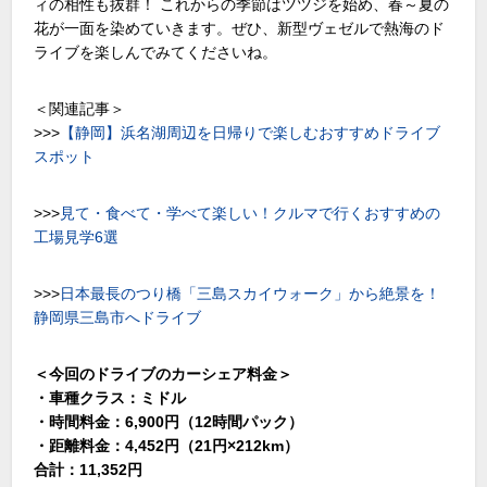
ィの相性も抜群！ これからの季節はツツジを始め、春～夏の
花が一面を染めていきます。ぜひ、新型ヴェゼルで熱海のド
ライブを楽しんでみてくださいね。
＜関連記事＞
>>>
【静岡】浜名湖周辺を日帰りで楽しむおすすめドライブ
スポット
>>>
見て・食べて・学べて楽しい！クルマで行くおすすめの
工場見学6選
>>>
日本最長のつり橋「三島スカイウォーク」から絶景を！
静岡県三島市へドライブ
＜今回のドライブのカーシェア料金＞
・車種クラス：ミドル
・時間料金：6,900円（12時間パック）
・距離料金：4,452円（21円×212km）
合計：11,352円