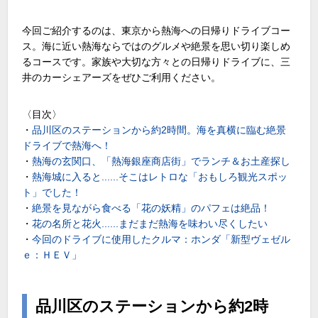
今回ご紹介するのは、東京から熱海への日帰りドライブコー
ス。海に近い熱海ならではのグルメや絶景を思い切り楽しめ
るコースです。家族や大切な方々との日帰りドライブに、三
井のカーシェアーズをぜひご利用ください。
〈目次〉
・
品川区のステーションから約2時間。海を真横に臨む絶景
ドライブで熱海へ！
・
熱海の玄関口、「熱海銀座商店街」でランチ＆お土産探し
・
熱海城に入ると......そこはレトロな「おもしろ観光スポッ
ト」でした！
・
絶景を見ながら食べる「花の妖精」のパフェは絶品！
・
花の名所と花火......まだまだ熱海を味わい尽くしたい
・
今回のドライブに使用したクルマ：ホンダ「新型ヴェゼル
ｅ：ＨＥＶ」
品川区のステーションから約2時