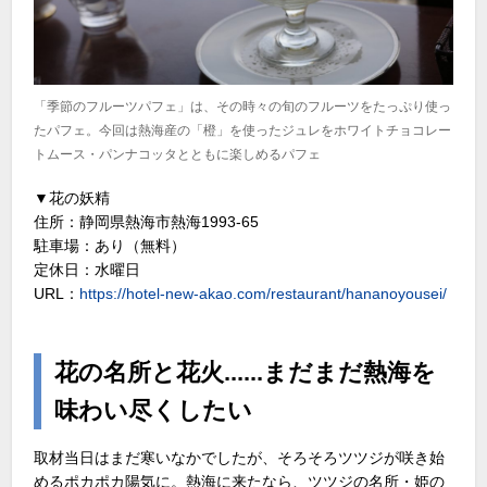
「季節のフルーツパフェ」は、その時々の旬のフルーツをたっぷり使っ
たパフェ。今回は熱海産の「橙」を使ったジュレをホワイトチョコレー
トムース・パンナコッタとともに楽しめるパフェ
▼花の妖精
住所：静岡県熱海市熱海1993-65
駐車場：あり（無料）
定休日：水曜日
URL：
https://hotel-new-akao.com/restaurant/hananoyousei/
花の名所と花火......まだまだ熱海を
味わい尽くしたい
取材当日はまだ寒いなかでしたが、そろそろツツジが咲き始
めるポカポカ陽気に。熱海に来たなら、ツツジの名所・姫の