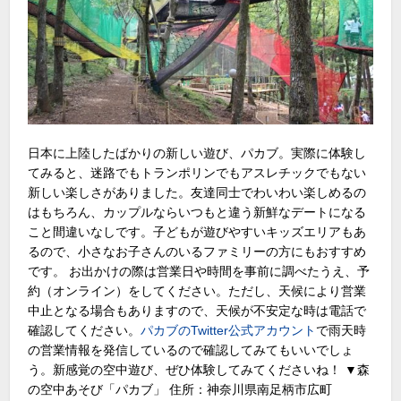
日本に上陸したばかりの新しい遊び、パカブ。実際に体験し
てみると、迷路でもトランポリンでもアスレチックでもない
新しい楽しさがありました。友達同士でわいわい楽しめるの
はもちろん、カップルならいつもと違う新鮮なデートになる
こと間違いなしです。子どもが遊びやすいキッズエリアもあ
るので、小さなお子さんのいるファミリーの方にもおすすめ
です。 お出かけの際は営業日や時間を事前に調べたうえ、予
約（オンライン）をしてください。ただし、天候により営業
中止となる場合もありますので、天候が不安定な時は電話で
確認してください。
パカブのTwitter公式アカウント
で雨天時
の営業情報を発信しているので確認してみてもいいでしょ
う。新感覚の空中遊び、ぜひ体験してみてくださいね！ ▼森
の空中あそび「パカブ」 住所：神奈川県南足柄市広町