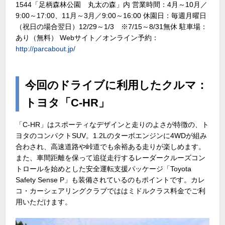
1544「足柄森林公園 丸太の森」内 営業時間：4月～10月／
9:00～17:00、11月～3月／9:00～16:00 休園日：毎週月曜日
（祝日の場合翌日）12/29～1/3 ※7/15～8/31無休 駐車場：
あり（無料） Webサイト／オンライン予約：
http://parcabout.jp/
今回のドライブに利用したクルマ：
トヨタ「C-HR」
「C-HR」はスポーティなデザインと走りのよさが特徴の、ト
ヨタのコンパクトSUV。1.2Lのターボエンジンに4WDが組み
合わされ、高速道路や峠道でも余裕ある走りが楽しめます。
また、車間距離を保って追従走行するレーダークルーズコン
トロールを始めとした安全運転支援パッケージ「Toyota
Safety Sense P」も装備されているのもポイントです。カレ
コ・カーシェアリングクラブでははミドルクラス料金でご利
用いただけます。