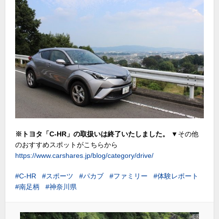
※トヨタ「C-HR」の取扱いは終了いたしました。
▼その他
のおすすめスポットがこちらから
https://www.carshares.jp/blog/category/drive/
C-HR
スポーツ
パカブ
ファミリー
体験レポート
南足柄
神奈川県