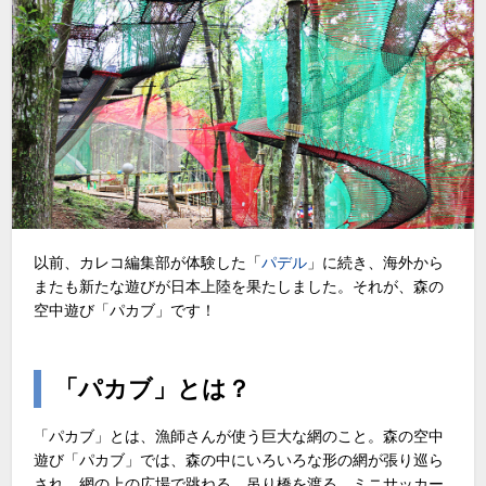
以前、カレコ編集部が体験した「
パデル
」に続き、海外から
またも新たな遊びが日本上陸を果たしました。それが、森の
空中遊び「パカブ」です！
「パカブ」とは？
「パカブ」とは、漁師さんが使う巨大な網のこと。森の空中
遊び「パカブ」では、森の中にいろいろな形の網が張り巡ら
され、網の上の広場で跳ねる、吊り橋を渡る、ミニサッカー