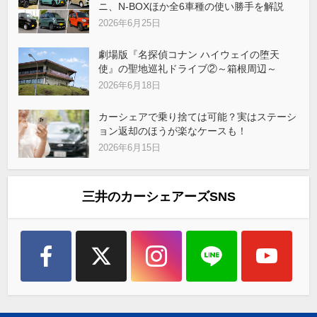
ニ、N-BOXほか全6車種の使い勝手を解説
2026年6月25日
劇場版『名探偵コナン ハイウェイの堕天
使』の聖地巡礼ドライブ②～箱根周辺～
2026年6月18日
カーシェアで乗り捨ては可能？実はステーシ
ョン返却のほうが楽なケースも！
2026年6月15日
三井のカーシェアーズSNS