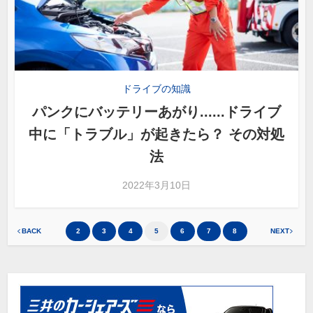
ドライブの知識
パンクにバッテリーあがり......ドライブ
中に「トラブル」が起きたら？ その対処
法
2022年3月10日
BACK
2
3
4
5
6
7
8
NEXT