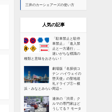
三井のカーシェアーズの使い方
人気の記事
「駐車禁止と駐停
車禁止」「進入禁
止と一方通行」...
迷いがちな標識の
種類と意味をおさらい！
劇場版『名探偵コ
、
ナン ハイウェイの
堕天使』の聖地巡
礼ドライブ①～横
浜・みなとみらい周辺～
連休の「渋滞」ク
ルマの専門家はど
うしてる？ モータ