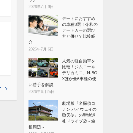
2026年7月 9日
デートにおすすめ
の車種8選！令和の
デートカーの選び
方と併せて比較紹
介
2026年7月 6日
人気の軽自動車を
比較！ジムニーや
デリカミニ、N-BO
Xほか全6車種の使
い勝手を解説
T
2026年6月25日
劇場版『名探偵コ
ナン ハイウェイの
堕天使』の聖地巡
礼ドライブ②～箱
根周辺～