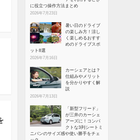
に役立つ操作方法まとめ
2026年7月23日
暑い日のドライブ
の楽しみ方！涼し
く楽しめるおすす
めのドライブスポ
ット8選
2026年7月16日
カーシェアとは？
仕組みやメリット
を分かりやすく解
説
2026年7月13日
「新型フリード」
が三井のカーシェ
を
アーズに！コンパ
クトな3列シートミ
ニバンのサイズ感や使い勝手をチェ
ック