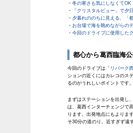
・
冬の寒さも気にしなくてOK
・
「クリスタルビュー」で夕
・
夕暮れののちに見える、「
・
お台場で海を眺めながらの
・
今回のドライブに使用した
都心から葛西臨海公
今回のドライブは「
リパーク西
ションの近くにはカレコのス
るのがうれしいポイントです
まずはステーションを出発し
は、葛西インターチェンジで
ります。出発地点にもよりま
そ30分の道のり。近すぎず遠