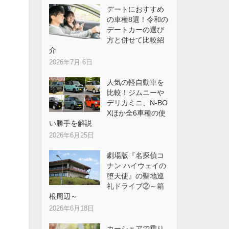
デートにおすすめ
の車種8選！令和の
デートカーの選び
方と併せて比較紹
介
2026年7月 6日
人気の軽自動車を
比較！ジムニーや
デリカミニ、N-BO
Xほか全6車種の使
い勝手を解説
2026年6月25日
劇場版『名探偵コ
ナン ハイウェイの
堕天使』の聖地巡
礼ドライブ②～箱
根周辺～
2026年6月18日
カーシェアで乗り