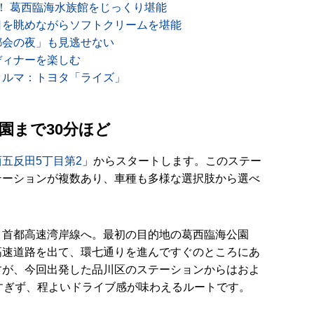
！ 葛西臨海水族館をじっくり堪能
日を眺めながらソフトクリームを堪能
都会の夜」も見逃せない
ディナーを楽しむ
クルマ：トヨタ「ライズ」
園まで30分ほど
五反田5丁目第2
」からスタートします。このステー
テーションが複数あり、車種も多様な選択肢から選べ
。
、首都高速湾岸線へ。最初の目的地の葛西臨海公園
高速道路を出て、環七通りを進んですぐのところにあ
すが、今回出発した品川区のステーションからはおよ
すぎず、程よいドライブ感が味わえるルートです。