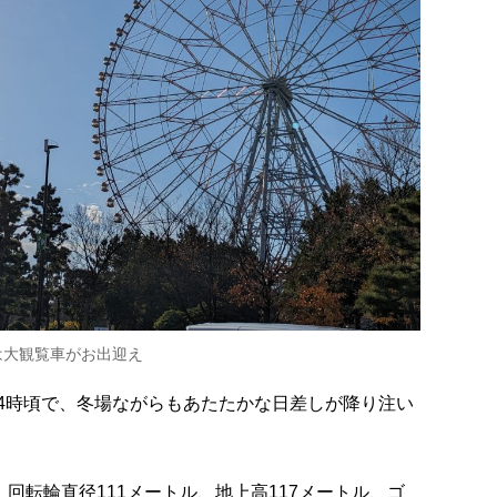
は大観覧車がお出迎え
4時頃で、冬場ながらもあたたかな日差しが降り注い
。回転輪直径111メートル、地上高117メートル、ゴ