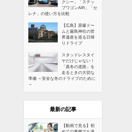
クシー」「ステッ
プワゴンAIR」「セ
レナ」の使い方を比較
【広島】原爆ドー
ムと厳島神社の世
界遺産を巡る日帰
りドライブ
スタッドレスタイ
ヤだけじゃない！
「真冬の道路」を
走るときの大切な
準備 ～安全な冬のドライブのために
～
最新の記事
【動画で見る】初
めての車種でも迷