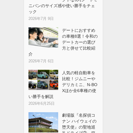
ニバンのサイズ感や使い勝手をチェ
ック
2026年7月 9日
デートにおすすめ
の車種8選！令和の
デートカーの選び
方と併せて比較紹
介
2026年7月 6日
人気の軽自動車を
比較！ジムニーや
デリカミニ、N-BO
Xほか全6車種の使
い勝手を解説
2026年6月25日
劇場版『名探偵コ
ナン ハイウェイの
堕天使』の聖地巡
礼ドライブ②～箱