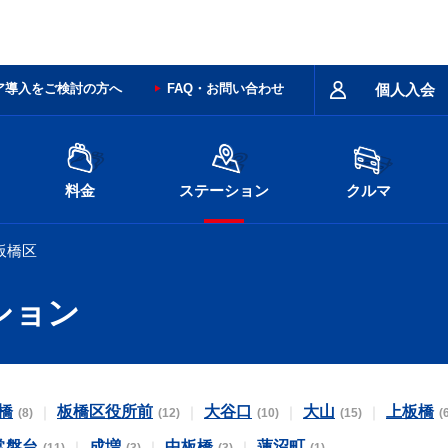
ア導入をご検討の方へ
FAQ・お問い合わせ
個人入会
料金
ステーション
クルマ
板橋区
ション
橋
板橋区役所前
大谷口
大山
上板橋
(8)
(12)
(10)
(15)
(
常盤台
成増
中板橋
蓮沼町