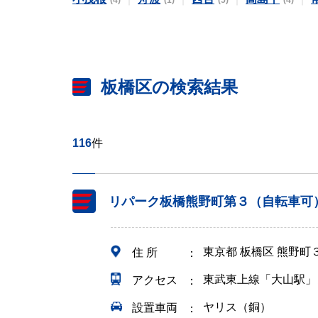
(4)
(1)
(5)
(4)
板橋区の検索結果
116
件
リパーク板橋熊野町第３（自転車可
東京都 板橋区 熊野町
住 所
東武東上線「大山駅」
アクセス
ヤリス（銅）
設置車両