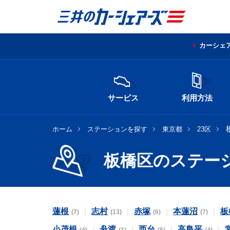
カーシェ
サービス
利用方法
ホーム
ステーションを探す
東京都
23区
板橋区のステー
蓮根
志村
赤塚
本蓮沼
板
(7)
(13)
(6)
(7)
小茂根
舟渡
西台
高島平