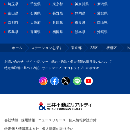
埼玉県
千葉県
東京都
神奈川県
新潟県
富山県
石川県
長野県
静岡県
愛知県
京都府
大阪府
兵庫県
奈良県
岡山県
広島県
香川県
福岡県
熊本県
沖縄県
ホーム
ステーションを探す
東京都
23区
板橋区
中
お問い合わせ
サイトポリシー
規約・約款・個人情報の取り扱いについて
特定商取引に基づく表記
サイトマップ
エコドライブ10のすすめ
会社情報
採用情報
ニュースリリース
個人情報保護方針
特定個人情報基本方針
個人情報の取り扱い