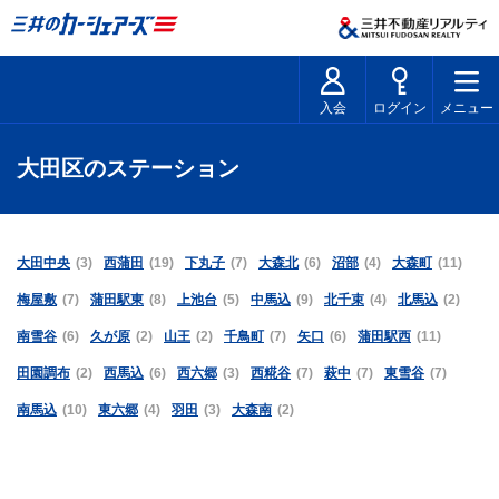
入会
ログイン
メニュー
大田区のステーション
大田中央
(3)
西蒲田
(19)
下丸子
(7)
大森北
(6)
沼部
(4)
大森町
(11)
梅屋敷
(7)
蒲田駅東
(8)
上池台
(5)
中馬込
(9)
北千束
(4)
北馬込
(2)
南雪谷
(6)
久が原
(2)
山王
(2)
千鳥町
(7)
矢口
(6)
蒲田駅西
(11)
田園調布
(2)
西馬込
(6)
西六郷
(3)
西糀谷
(7)
萩中
(7)
東雪谷
(7)
南馬込
(10)
東六郷
(4)
羽田
(3)
大森南
(2)