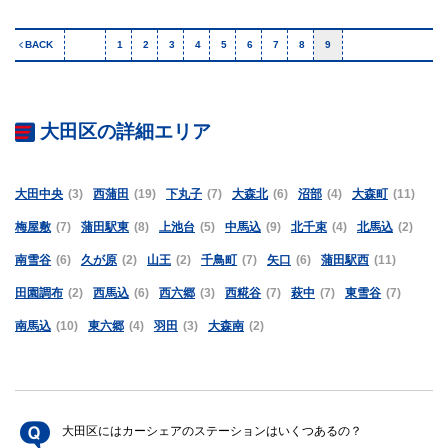
BACK
1
2
3
4
5
6
7
8
9
大田区の詳細エリア
大田中央
(3)
西蒲田
(19)
下丸子
(7)
大森北
(6)
沼部
(4)
大森町
(11)
梅屋敷
(7)
蒲田駅東
(8)
上池台
(5)
中馬込
(9)
北千束
(4)
北馬込
(2)
南雪谷
(6)
久が原
(2)
山王
(2)
千鳥町
(7)
矢口
(6)
蒲田駅西
(11)
田園調布
(2)
西馬込
(6)
西六郷
(3)
西糀谷
(7)
萩中
(7)
東雪谷
(7)
南馬込
(10)
東六郷
(4)
羽田
(3)
大森南
(2)
大田区にはカーシェアのステーションはいくつあるの？