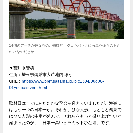
14個のアーチが連なるのが特徴的。夕日をバックに写真を撮るのもき
れいなのだとか
▼荒川水管橋
住所：埼玉県鴻巣市大芦地内 ほか
URL：
https://www.pref.saitama.lg.jp/c1304/90d00-
01yousui/event.html
取材日はすでにあたたかな季節を迎えていましたが、鴻巣に
はもう一つの日本一が。それが、ひな人形。もともと鴻巣で
はひな人形の生産が盛んで、それらをもっと盛り上げたいと
始まったのが、「日本一高いピラミッドひな壇」です。