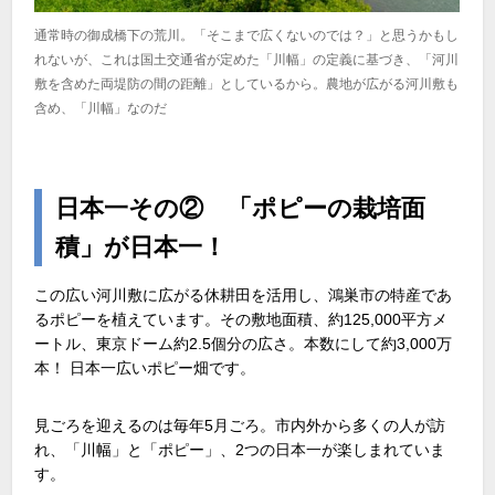
通常時の御成橋下の荒川。「そこまで広くないのでは？」と思うかもし
れないが、これは国土交通省が定めた「川幅」の定義に基づき、「河川
敷を含めた両堤防の間の距離」としているから。農地が広がる河川敷も
含め、「川幅」なのだ
日本一その② 「ポピーの栽培面
積」が日本一！
この広い河川敷に広がる休耕田を活用し、鴻巣市の特産であ
るポピーを植えています。その敷地面積、約125,000平方メ
ートル、東京ドーム約2.5個分の広さ。本数にして約3,000万
本！ 日本一広いポピー畑です。
見ごろを迎えるのは毎年5月ごろ。市内外から多くの人が訪
れ、「川幅」と「ポピー」、2つの日本一が楽しまれていま
す。