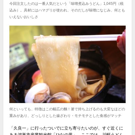
今回注文したのは一番人気だという「味噌煮込みうどん」1,045円（税
込み）。具材にはハマグリが使われ、そのだしが味噌になじみ、何とも
いえないおいしさ
何といっても、特徴はこの幅広の麵！箸で持ち上げるのも大変なほどの
重みがあり、どっしりとした歯ざわり・モチモチとした食感がマッチ
「久良一」に行ったついでに立ち寄りたいのが、すぐ近くに
ある鴻巣市産業観光館「ひなの里」。ここでは、川幅うどん