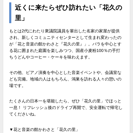
近くに来たらぜひ訪れたい「花久の
里」
もとは2代にわたり衆議院議員を輩出した名家の家屋が提供
され、新しくコミュニティセンターとして生まれ変わったの
が「花と音楽の館かわさと『花久の里』」。バラを中心とす
る花に囲まれた庭園を楽しみつつ、国産小麦粉100％の手打
ちうどんやコーヒー・ケーキを味わえます。
その他、ピアノ演奏を中心とした音楽イベントや、会議室な
ども完備。地域の人はもちろん、鴻巣を訪れる人々の憩いの
場です。
たくさんの日本一を堪能したら、ぜひ「花久の里」でほっと
一息！ リフレッシュ後のドライブ再開で、安全運転で帰宅し
てくださいね。
▼花と音楽の館かわさと「花久の里」