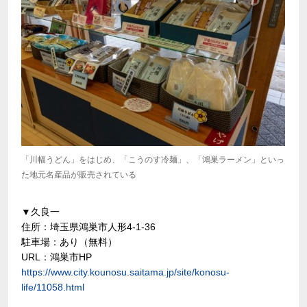
「川幅うどん」をはじめ、「こうのす冷麺」、「鴻巣ラーメン」といっ
た地元名産品が販売されている
▼久良一
住所：埼玉県鴻巣市人形4-1-36
駐車場：あり（無料）
URL：鴻巣市HP
https://www.city.kounosu.saitama.jp/site/konosu-
life/11058.html