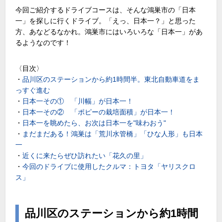
今回ご紹介するドライブコースは、そんな鴻巣市の「日本
一」を探しに行くドライブ。「えっ、日本一？」と思った
方、あなどるなかれ。鴻巣市にはいろいろな「日本一」があ
るようなのです！
〈目次〉
・
品川区のステーションから約1時間半。東北自動車道をま
っすぐ進む
・
日本一その① 「川幅」が日本一！
・
日本一その② 「ポピーの栽培面積」が日本一！
・
日本一を眺めたら、お次は日本一を"味わおう"
・
まだまだある！鴻巣は「荒川水管橋」「ひな人形」も日本
一
・
近くに来たらぜひ訪れたい「花久の里」
・
今回のドライブに使用したクルマ：トヨタ「ヤリスクロ
ス」
品川区のステーションから約1時間