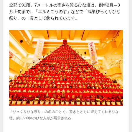
全部で31段、7メートルの高さを誇るひな壇は、例年2月～3
月上旬まで、「エルミこうのす」などで「鴻巣びっくりひな
祭り」の一貫として飾られています。
「びっくりひな祭り」の名のごとく、驚きとともに迎えてくれるひな
壇。約1,500体のひな人形が展示される