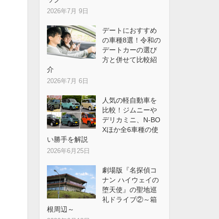
2026年7月 9日
デートにおすすめ
の車種8選！令和の
デートカーの選び
方と併せて比較紹
介
2026年7月 6日
人気の軽自動車を
比較！ジムニーや
デリカミニ、N-BO
Xほか全6車種の使
い勝手を解説
2026年6月25日
劇場版『名探偵コ
ナン ハイウェイの
堕天使』の聖地巡
礼ドライブ②～箱
根周辺～