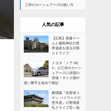
三井のカーシェアーズの使い方
人気の記事
【広島】原爆ドー
ムと厳島神社の世
界遺産を巡る日帰
りドライブ
トヨタ「ノア HE
V」が三井のカーシ
ェアーズに待望の
登場！サイズ感や
使い勝手を改めて検証
劇場版『名探偵コ
ナン ハイウェイの
堕天使』の聖地巡
礼ドライブ②～箱