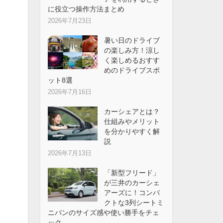
に役立つ操作方法まとめ
2026年7月23日
暑い日のドライブ
の楽しみ方！涼し
く楽しめるおすす
めのドライブスポ
ット8選
2026年7月16日
カーシェアとは？
仕組みやメリット
を分かりやすく解
説
2026年7月13日
「新型フリード」
が三井のカーシェ
アーズに！コンパ
クトな3列シートミ
ニバンのサイズ感や使い勝手をチェ
ック