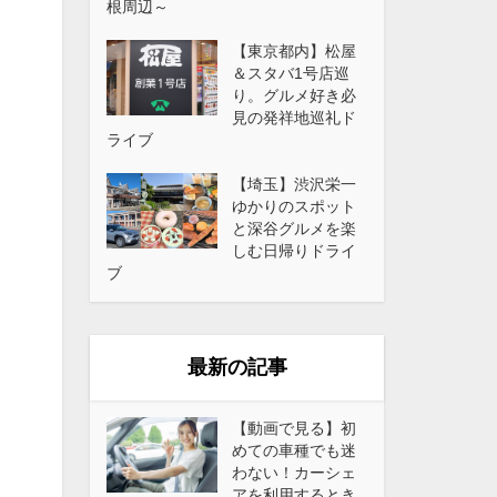
根周辺～
【東京都内】松屋
＆スタバ1号店巡
り。グルメ好き必
見の発祥地巡礼ド
ライブ
【埼玉】渋沢栄一
ゆかりのスポット
と深谷グルメを楽
しむ日帰りドライ
ブ
最新の記事
【動画で見る】初
めての車種でも迷
わない！カーシェ
アを利用するとき